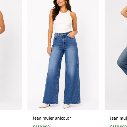
Jean mujer unicolor
Jean muj
$
139.900
$
139.900