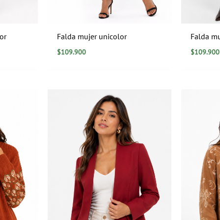
or
Falda mujer unicolor
Falda mu
$
109.900
$
109.900
Rango
de
precios:
desde
$184.900
hasta
$199.900