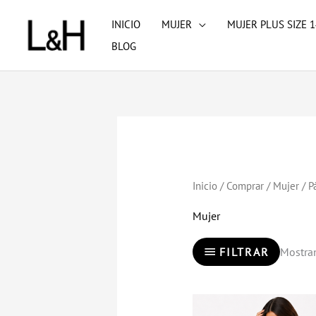
Ir
INICIO
MUJER
MUJER PLUS SIZE 1
al
BLOG
contenido
Inicio
/
Comprar
/
Mujer
/ P
Mujer
FILTRAR
Mostra