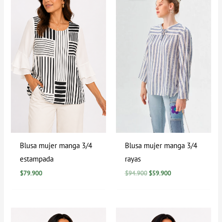
era:
es:
$94.900.
$59.900.
Blusa mujer manga 3/4
Blusa mujer manga 3/4
estampada
rayas
$
79.900
$
94.900
$
59.900