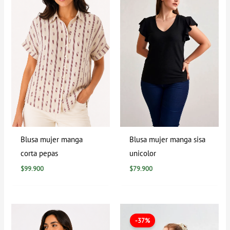
Blusa mujer manga
Blusa mujer manga sisa
corta pepas
unicolor
$
99.900
$
79.900
El
El
precio
precio
-37%
original
actual