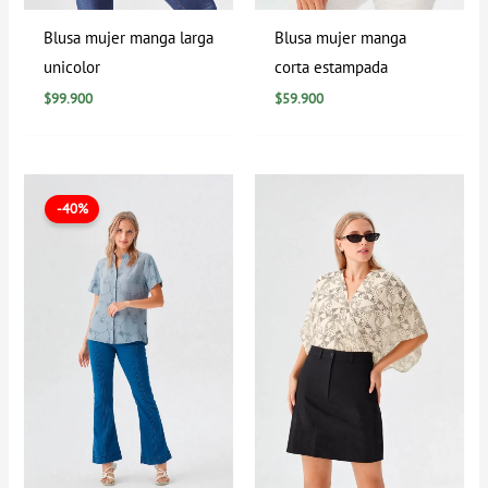
Blusa mujer manga larga
Blusa mujer manga
unicolor
corta estampada
$
99.900
$
59.900
El
El
precio
precio
-40%
original
actual
era:
es:
$99.900.
$59.900.