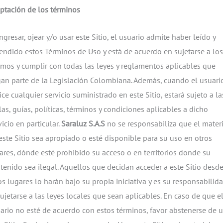
ptación de los términos
ingresar, ojear y/o usar este Sitio, el usuario admite haber leído y
endido estos Términos de Uso y está de acuerdo en sujetarse a los
mos y cumplir con todas las leyes y reglamentos aplicables que
an parte de la Legislación Colombiana. Además, cuando el usuari
lice cualquier servicio suministrado en este Sitio, estará sujeto a la
las, guías, políticas, términos y condiciones aplicables a dicho
vicio en particular.
Saraluz S.A.S
no se responsabiliza que el materi
este Sitio sea apropiado o esté disponible para su uso en otros
ares, dónde esté prohibido su acceso o en territorios donde su
tenido sea ilegal. Aquellos que decidan acceder a este Sitio desd
os lugares lo harán bajo su propia iniciativa y es su responsabilid
sujetarse a las leyes locales que sean aplicables. En caso de que e
ario no esté de acuerdo con estos términos, favor abstenerse de u