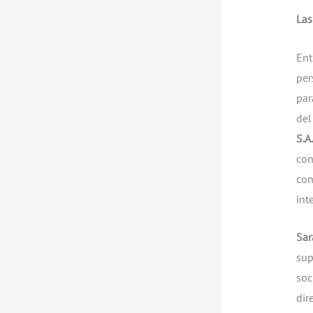
Las
Ent
per
par
del
S.A
con
con
int
Sar
sup
soc
dir