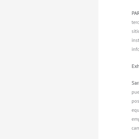
PA
ter
sit
ins
inf
Exh
Sar
pue
pos
equ
emp
cam