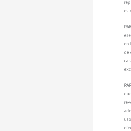
rep
est
PA
ese
en 
de 
car
exc
PA
que
rev
ado
uso
efe