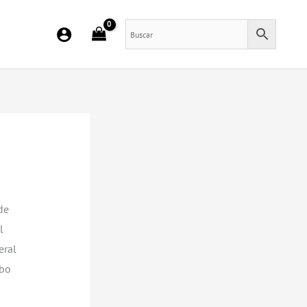
de
l
eral
abo