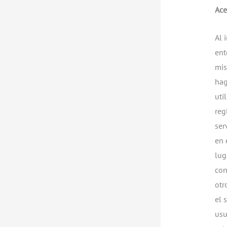
Ace
Al 
ent
mis
hag
uti
reg
ser
en 
lug
con
otr
el 
usu