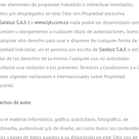
ás elementos de propiedad industrial o intelectual insertados,
dos y/o desplegados en este Sitio son Propiedad exclusiva
Saraluz S.A.S
En
www.lyh.com.co
nada podrá ser desarrollado co
cesión u otorgamiento a cualquier título de autorizaciones, licenc
ualquier otro derecho para usar o disponer de cualquier forma de 
piedad Industrial, sin el permiso por escrito de
Saraluz S.A.S
o del
ular de los derechos de la misma. Cualquier uso no autorizado
stituirá una violación a los presentes Términos y Condiciones y a l
mas vigentes nacionales e internacionales sobre Propiedad
ustrial.
echos de autor
o el material informático, gráfico, publicitario, fotográfico, de
timedia, audiovisual y/o de diseño, así como todos los contenido
tos y bases de datos puestos a su disposición en este Sitio son de