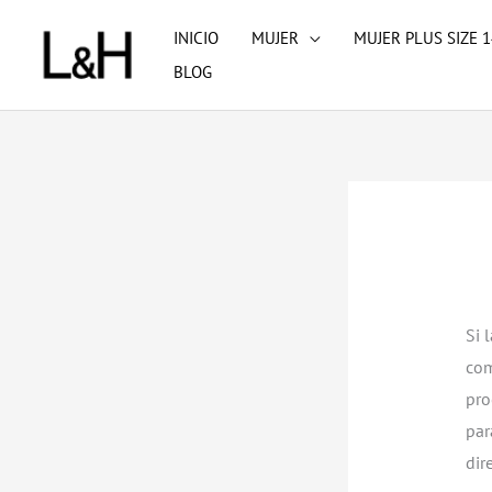
Ir
INICIO
MUJER
MUJER PLUS SIZE 1
al
BLOG
contenido
Si 
com
pro
par
dir