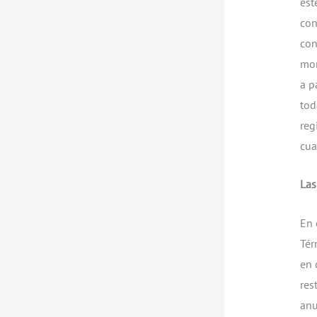
est
con
con
mom
a p
tod
reg
cua
Las
En 
Tér
en 
res
anu