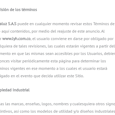
isión de los términos
aluz S.A.S
puede en cualquier momento revisar estos Términos de
 aquí contenidos, por medio del reajuste de este anuncio. Al
ar
www.lyh.com.co
, el usuario conviene en darse por obligado por
lquiera de tales revisiones, las cuales estarán vigentes a partir del
ento en que las mismas sean accesibles por los Usuarios, debie
onces visitar periódicamente esta página para determinar los
minos vigentes en ese momento a los cuales el usuario estará
igado en el evento que decida utilizar este Sitio.
piedad Industrial
as las marcas, enseñas, logos, nombres y cualesquiera otros sign
tintivos, así como los modelos de utilidad y/o diseños industriales