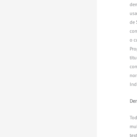
dem
usa
de
con
o c
Pro
tit
con
nor
Ind
Der
Tod
mul
tex