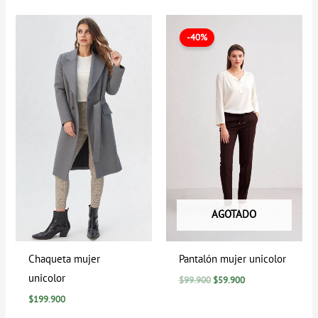
El
El
precio
precio
-40%
original
actual
era:
es:
$99.900.
$59.900.
AGOTADO
Chaqueta mujer
Pantalón mujer unicolor
unicolor
$
99.900
$
59.900
$
199.900