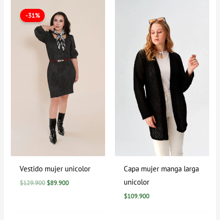
El
El
precio
precio
-31%
original
actual
era:
es:
$129.900.
$89.900.
Vestido mujer unicolor
Capa mujer manga larga
unicolor
$
129.900
$
89.900
$
109.900