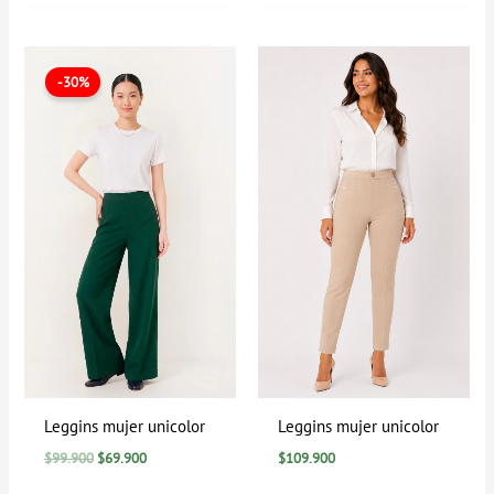
El
El
precio
precio
-30%
original
actual
era:
es:
$99.900.
$69.900.
Leggins mujer unicolor
Leggins mujer unicolor
$
99.900
$
69.900
$
109.900