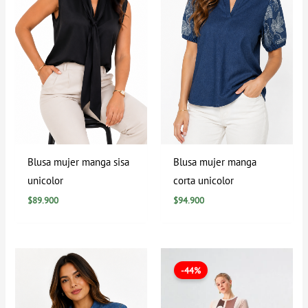
Blusa mujer manga sisa
Blusa mujer manga
unicolor
corta unicolor
$
89.900
$
94.900
El
El
precio
precio
-44%
original
actual
era:
es:
$89.900.
$49.900.