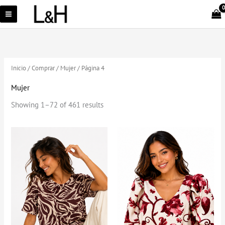
Ir
al
contenido
Inicio
/
Comprar
/
Mujer
/ Página 4
Mujer
Showing 1–72 of 461 results