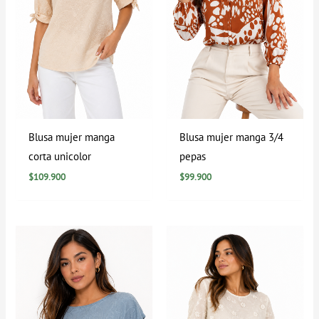
Blusa mujer manga
Blusa mujer manga 3/4
corta unicolor
pepas
$
109.900
$
99.900