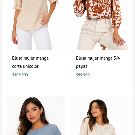
Blusa mujer manga
Blusa mujer manga 3/4
corta unicolor
pepas
$
109.900
$
99.900