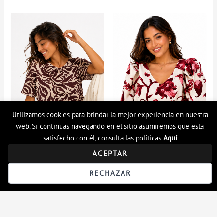
Utilizamos cookies para brindar la mejor experiencia en nuestra
web. Si continúas navegando en el sitio asumiremos que está
satisfecho con él, consulta las políticas
Aquí
ACEPTAR
RECHAZAR
FILTRAR
Camiseta mujer manga
Camiseta mujer
3/4 estampada
estampada
$
69.900
$
89.900