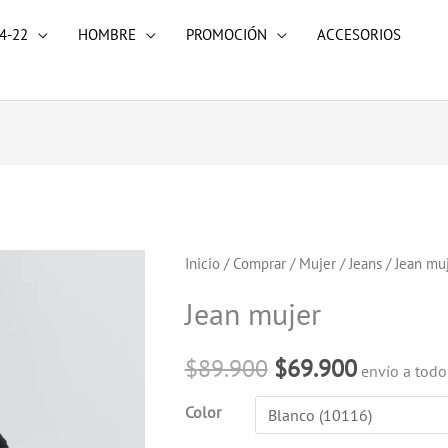
4-22
HOMBRE
PROMOCIÓN
ACCESORIOS
Jean
Inicio
/
Comprar
/
Mujer
/
Jeans
/ Jean mu
El
El
mujer
Jean mujer
precio
precio
cantidad
original
actual
$
89.900
$
69.900
envío a tod
era:
es:
Color
$89.900.
$69.900.