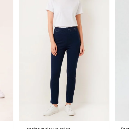
Leggins mujer unicolor
Pan