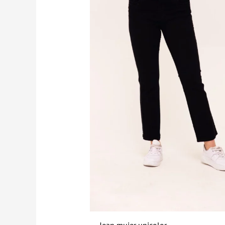
$89.900
Jean mujer unicolor