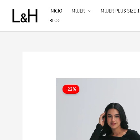
Ir
INICIO
MUJER
MUJER PLUS SIZE 1
al
BLOG
contenido
-22%