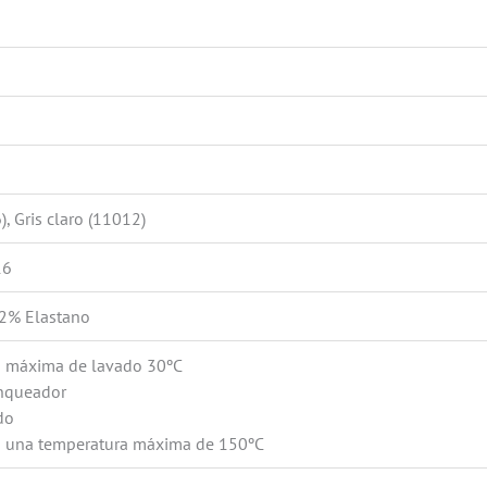
, Gris claro (11012)
16
2% Elastano
a máxima de lavado 30ºC
anqueador
do
a una temperatura máxima de 150ºC