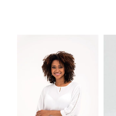
Rango
de
precios:
desde
$39.900
hasta
$79.900