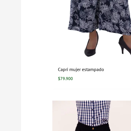
Capri mujer estampado
$
79.900
Rango
de
precios:
desde
$39.900
hasta