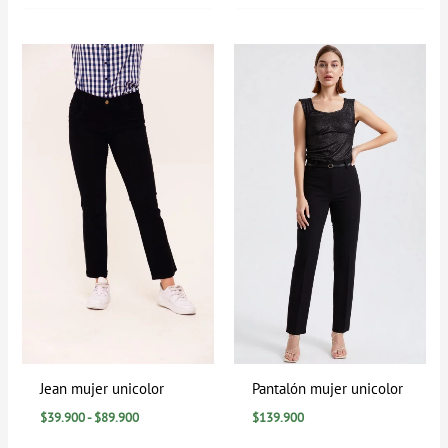
Rango
de
precios:
desde
$39.900
hasta
$89.900
Jean mujer unicolor
Pantalón mujer unicolor
$
39.900
-
$
89.900
$
139.900