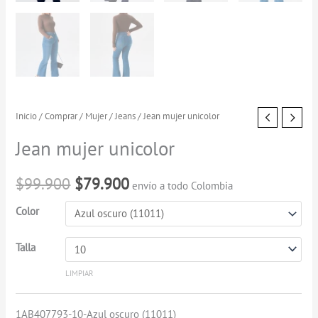
Jean
Inicio
/
Comprar
/
Mujer
/
Jeans
/ Jean mujer unicolor
El
El
mujer
Jean mujer unicolor
precio
precio
unicolor
cantidad
original
actual
$
99.900
$
79.900
envío a todo Colombia
era:
es:
Color
$99.900.
$79.900.
Talla
LIMPIAR
1AB407793-10-Azul oscuro (11011)