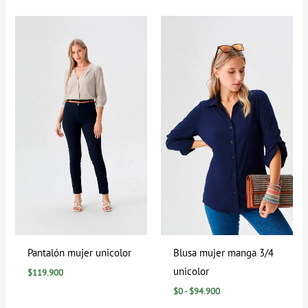
Rango
de
precios:
desde
$0
hasta
$94.900
Pantalón mujer unicolor
Blusa mujer manga 3/4
unicolor
$
119.900
$
0
-
$
94.900