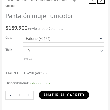
unicolor
mujer
unicolor
Pantalón mujer unicolor
cantidad
$
139.900
envío a todo Colombia
Color
Talla
LIMPIAR
1T407001 10 Azul (48965)
Disponibilidad:
7 disponibles
-
+
AÑADIR AL CARRITO