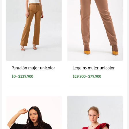
$129.900
$79.900
Pantalón mujer unicolor
Leggins mujer unicolor
$
0
-
$
129.900
$
29.900
-
$
79.900