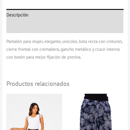
Descripción
Información adicional
Pantalón para mujer, elegante, unicolor, bota recta con cinturón,
cierre frontal con cremallera, gancho metálico y cruce interno
con botón para mejor fijación de pretina.
Productos relacionados
Rango
de
precios:
desde
$0
hasta
$129.900