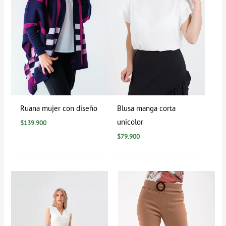
Ruana mujer con diseño
Blusa manga corta
unicolor
$
139.900
$
79.900
Rango
Rango
de
de
precios:
precios:
desde
desde
$0
$29.900
hasta
hasta