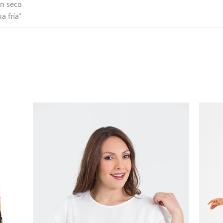
en seco
a fría"