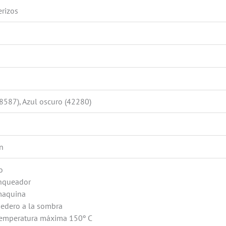
erizos
8587), Azul oscuro (42280)
n
o
anqueador
maquina
edero a la sombra
temperatura máxima 150º C