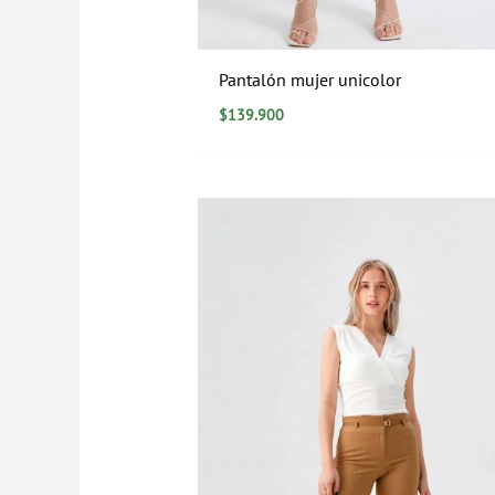
Pantalón mujer unicolor
$
139.900
Rango
de
precios:
desde
$0
hasta
$129.900