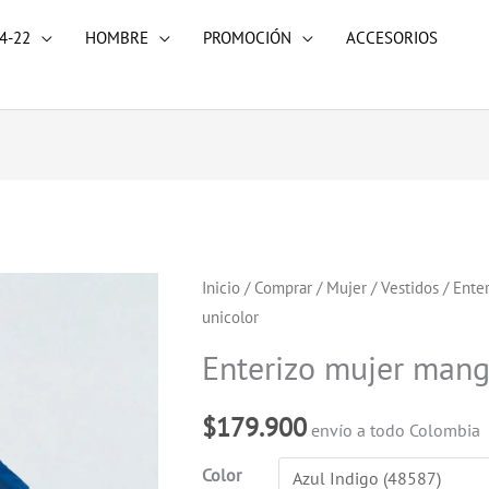
4-22
HOMBRE
PROMOCIÓN
ACCESORIOS
Enterizo
Inicio
/
Comprar
/
Mujer
/
Vestidos
/ Ente
unicolor
mujer
manga
Enterizo mujer mang
corta
unicolor
$
179.900
envío a todo Colombia
cantidad
Color