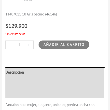
$129.900
LIMPIAR
1T407011 10 Gris oscuro (46146)
$
129.900
Sin existencias
-
+
AÑADIR AL CARRITO
Descripción
Información adicional
Valoraciones (0)
Pantalón para mujer, elegante, unicolor, pretina ancha con