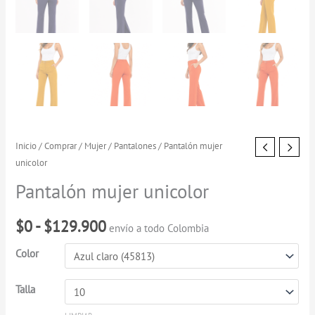
Pantalón
Inicio
/
Comprar
/
Mujer
/
Pantalones
/ Pantalón mujer
Rango
unicolor
mujer
de
unicolor
Pantalón mujer unicolor
cantidad
precios:
$
0
-
$
129.900
envío a todo Colombia
desde
Color
$0
hasta
Talla