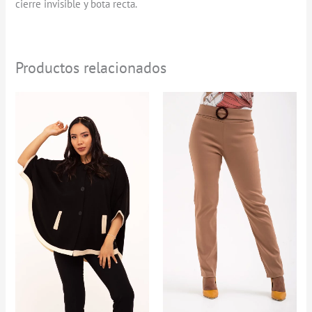
cierre invisible y bota recta.
Productos relacionados
Rango
de
precios:
desde
$29.900
hasta
$79.900