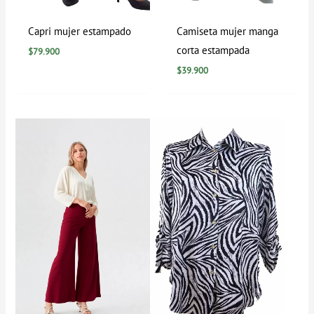
Capri mujer estampado
Camiseta mujer manga
corta estampada
$
79.900
$
39.900
Rango
de
precios:
desde
$99.900
hasta
$109.900