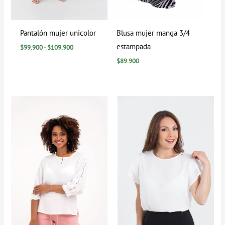
Pantalón mujer unicolor
Blusa mujer manga 3/4
estampada
$
99.900
-
$
109.900
$
89.900
Rango
de
precios:
desde
$39.900
hasta
$79.900