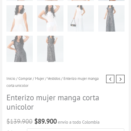
Enterizo
Inicio
/
Comprar
/
Mujer
/
Vestidos
/ Enterizo mujer manga
El
El
corta unicolor
mujer
precio
precio
manga
Enterizo mujer manga corta
corta
original
actual
unicolor
unicolor
era:
es:
cantidad
$
139.900
$
89.900
envío a todo Colombia
$139.900.
$89.900.