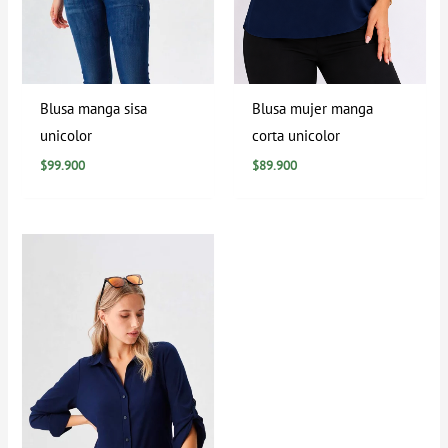
Blusa manga sisa
Blusa mujer manga
unicolor
corta unicolor
$
99.900
$
89.900
Rango
de
precios:
desde
$0
hasta
$94.900