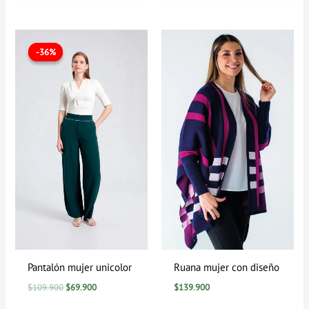
El
El
precio
precio
-36%
-36%
original
actual
era:
es:
$109.900.
$69.900.
Pantalón mujer unicolor
Ruana mujer con diseño
$
109.900
$
69.900
$
139.900