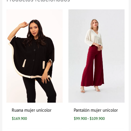
Rango
de
precios:
desde
$99.900
hasta
$109.900
Ruana mujer unicolor
Pantalón mujer unicolor
$
169.900
$
99.900
-
$
109.900