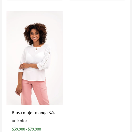
Rango
de
precios:
desde
$39.900
hasta
$79.900
Blusa mujer manga 3/4
unicolor
$
39.900
-
$
79.900