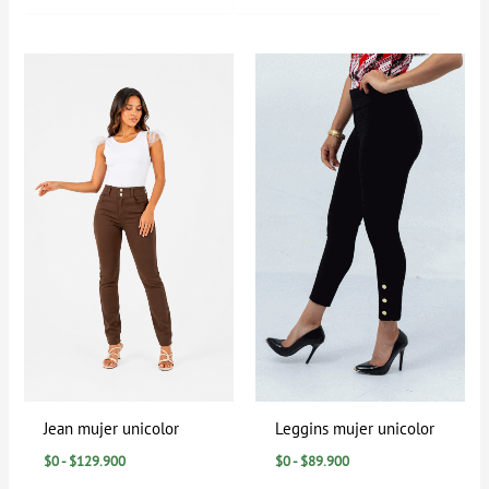
Rango
Rango
de
de
precios:
precios:
desde
desde
$0
$0
hasta
hasta
$129.900
$89.900
Jean mujer unicolor
Leggins mujer unicolor
$
0
-
$
129.900
$
0
-
$
89.900