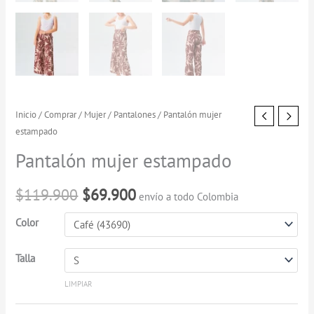
Pantalón
Inicio
/
Comprar
/
Mujer
/
Pantalones
/ Pantalón mujer
El
El
estampado
mujer
precio
precio
estampado
Pantalón mujer estampado
cantidad
original
actual
$
119.900
$
69.900
envío a todo Colombia
era:
es:
Color
$119.900.
$69.900.
Talla
LIMPIAR