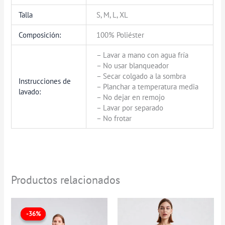
Talla
S, M, L, XL
Composición:
100% Poliéster
– Lavar a mano con agua fría
– No usar blanqueador
– Secar colgado a la sombra
Instrucciones de
– Planchar a temperatura media
lavado:
– No dejar en remojo
– Lavar por separado
– No frotar
Productos relacionados
El
El
precio
precio
-36%
-36%
original
actual