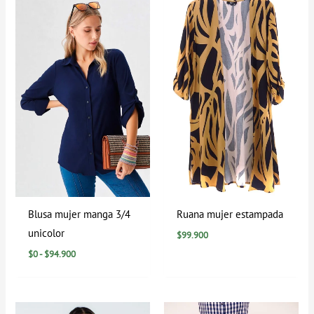
precios:
desde
$0
hasta
$94.900
Blusa mujer manga 3/4
Ruana mujer estampada
unicolor
$
99.900
$
0
-
$
94.900
Rango