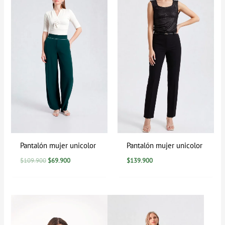
era:
es:
$109.900.
$69.900.
Pantalón mujer unicolor
Pantalón mujer unicolor
$
109.900
$
69.900
$
139.900
Rango
de
precios:
desde