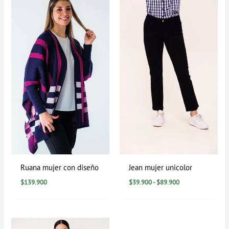
de
precios:
desde
$39.900
hasta
$89.900
Ruana mujer con diseño
Jean mujer unicolor
$
139.900
$
39.900
-
$
89.900