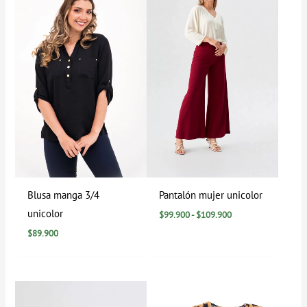
$99.900
hasta
$109.900
Blusa manga 3/4
Pantalón mujer unicolor
unicolor
$
99.900
-
$
109.900
$
89.900
Rango
de