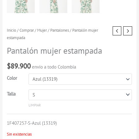
Pantalón
Inicio
/
Comprar
/
Mujer
/
Pantalones
/ Pantalón mujer
estampada
mujer
estampada
Pantalón mujer estampada
cantidad
$
89.900
envío a todo Colombia
Color
Talla
LIMPIAR
1F407257-S-Azul (13319)
Sin existencias