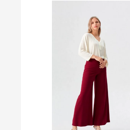
Rango
de
precios:
desde
$99.900
hasta
$109.900