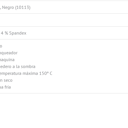
, Negro (10113)
r 4 % Spandex
no
anqueador
maquina
edero a la sombra
temperatura máxima 150º C
en seco
a fría