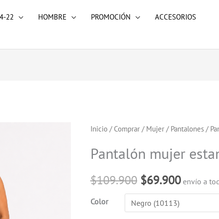
4-22
HOMBRE
PROMOCIÓN
ACCESORIOS
Pantalón
Inicio
/
Comprar
/
Mujer
/
Pantalones
/ Pa
El
El
mujer
Pantalón mujer est
precio
precio
estampado
cantidad
original
actual
$
109.900
$
69.900
envío a to
era:
es:
Color
$109.900.
$69.900