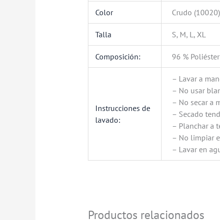
Color
Crudo (10020)
Talla
S, M, L, XL
Composición:
96 % Poliéste
– Lavar a ma
– No usar bl
– No secar a 
Instrucciones de
– Secado tend
lavado:
– Planchar a 
– No limpiar 
– Lavar en agu
Productos relacionados