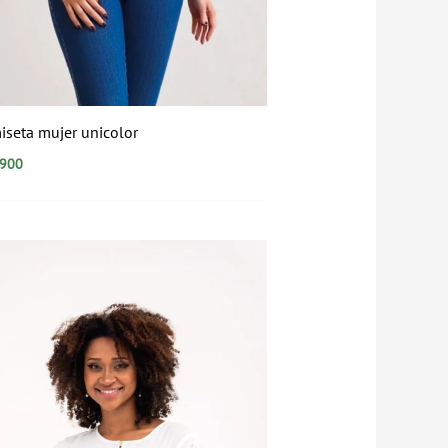
iseta mujer unicolor
.900
Rango
de
precios:
desde
$39.900
hasta
$79.900