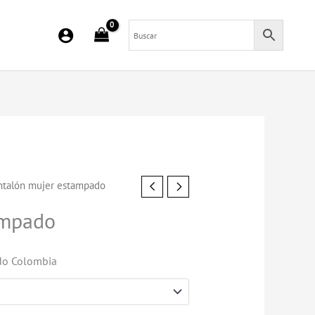
ntalón mujer estampado
ampado
do Colombia
.