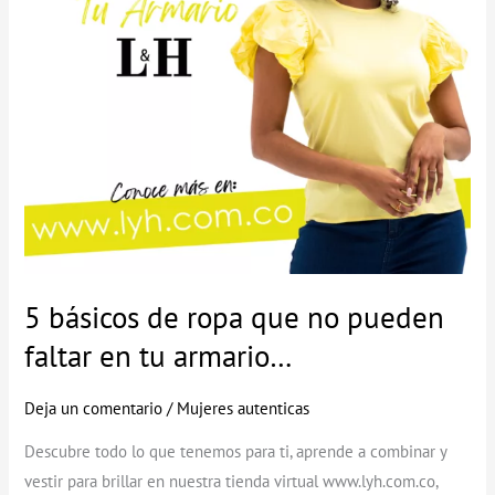
pueden
faltar
en
tu
armario…
5 básicos de ropa que no pueden
faltar en tu armario…
Deja un comentario
/
Mujeres autenticas
Descubre todo lo que tenemos para ti, aprende a combinar y
vestir para brillar en nuestra tienda virtual www.lyh.com.co,