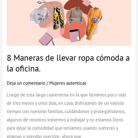
8
Maneras
de
llevar
ropa
cómoda
a
8 Maneras de llevar ropa cómoda a
la
la oficina.
oficina.
Deja un comentario
/
Mujeres autenticas
Luego de esta larga cuarentena en la que llevamos poco más
de tres meses y unos días, en casa, disfrutando de un valioso
tiempo con nuestras familias, cuidándonos y protegiéndonos,
algunos de nosotros volvemos a trabajar y no estamos listos
para dejar la comodidad que teníamos, usando suéteres y
pijamas o prendas oversize; ahora que