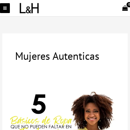
Ir
al
contenido
Mujeres Autenticas
5
básicos
de
ropa
que
no