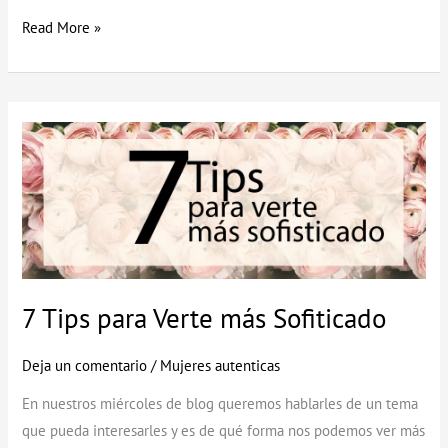
Read More »
7
Tips
para
Verte
más
Sofiticado
7 Tips para Verte más Sofiticado
Deja un comentario
/
Mujeres autenticas
En nuestros miércoles de blog queremos hablarles de un tema
que pueda interesarles y es de qué forma nos podemos ver más