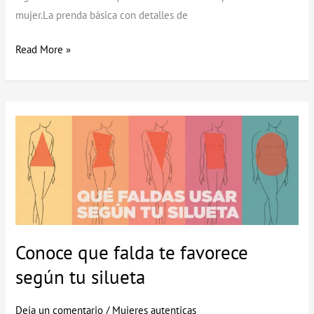
mujer.La prenda básica con detalles de
Read More »
Conoce
que
falda
te
favorece
según
tu
Conoce que falda te favorece
silueta
según tu silueta
Deja un comentario
/
Mujeres autenticas