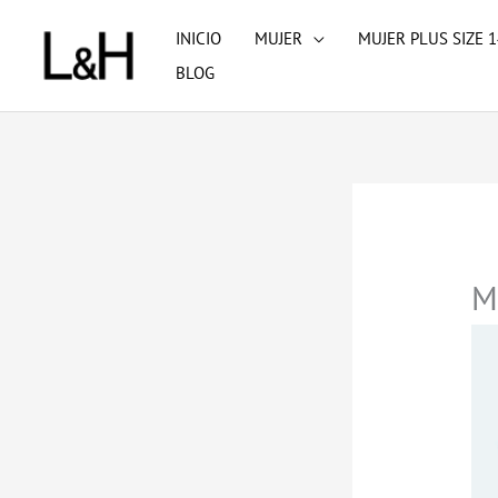
Ir
INICIO
MUJER
MUJER PLUS SIZE 1
al
BLOG
contenido
M