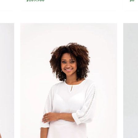
Rango
de
precios:
desde
$39.900
hasta
$79.900