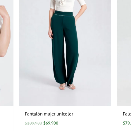
Pantalón mujer unicolor
Fald
$
109.900
$
69.900
$
79