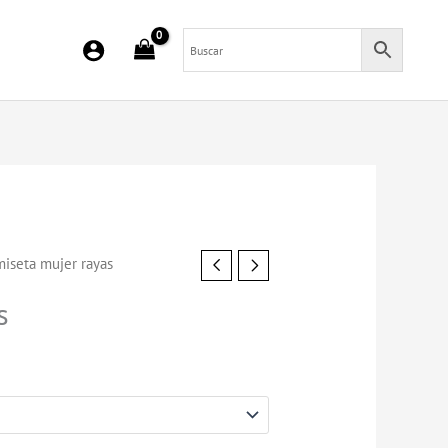
iseta mujer rayas
s