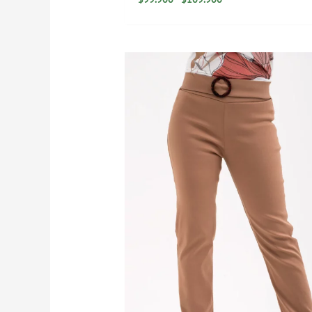
Rango
de
precios:
desde
$29.900
hasta
$79.900