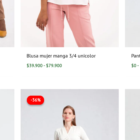
Blusa mujer manga 3/4 unicolor
Pan
$
39.900
-
$
79.900
$
0
-
El
El
precio
precio
-36%
-36%
original
actual
era:
es:
$109.900.
$69.900.