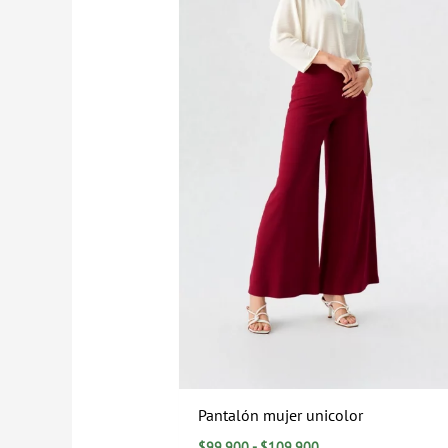
Pantalón mujer unicolor
$
99.900
-
$
109.900