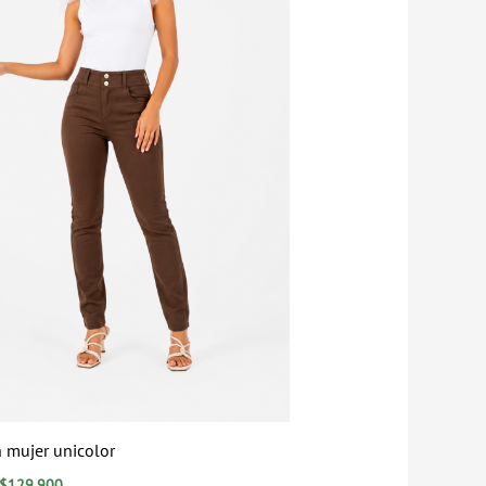
 mujer unicolor
$
129.900