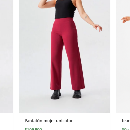
Pantalón mujer unicolor
Jean
$
109.900
$
0
-