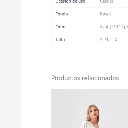
Ocasión de uso
Casual
Fondo
Rayas
Color
Azul (11412), 
Talla
S, M, L, XL
Productos relacionados
Rango
de
precios:
desde
$99.900
hasta
$109.900