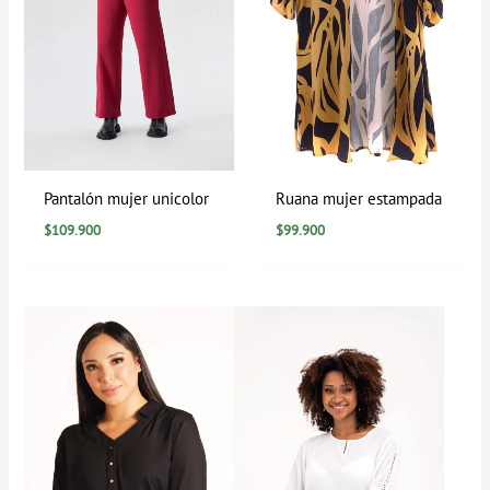
Pantalón mujer unicolor
Ruana mujer estampada
$
109.900
$
99.900
Rango
de
precios:
desde
$39.900
hasta
$79.900