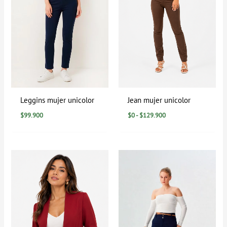
Leggins mujer unicolor
Jean mujer unicolor
$
99.900
$
0
-
$
129.900
Rango
de
precios:
desde
$184.900
hasta
$199.900