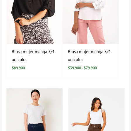
Blusa mujer manga 3/4
Blusa mujer manga 3/4
unicolor
unicolor
$
89.900
$
39.900
-
$
79.900
Rango
de
precios:
desde
$0
hasta
$129.900