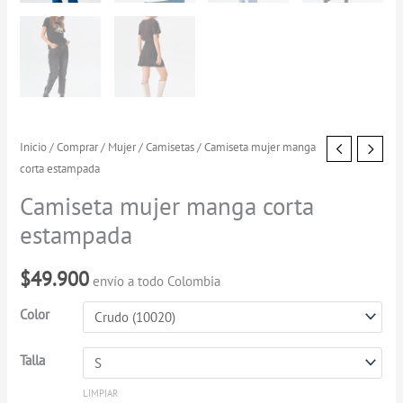
Camiseta
Inicio
/
Comprar
/
Mujer
/
Camisetas
/ Camiseta mujer manga
corta estampada
mujer
manga
Camiseta mujer manga corta
corta
estampada
estampada
cantidad
$
49.900
envío a todo Colombia
Color
Talla
LIMPIAR