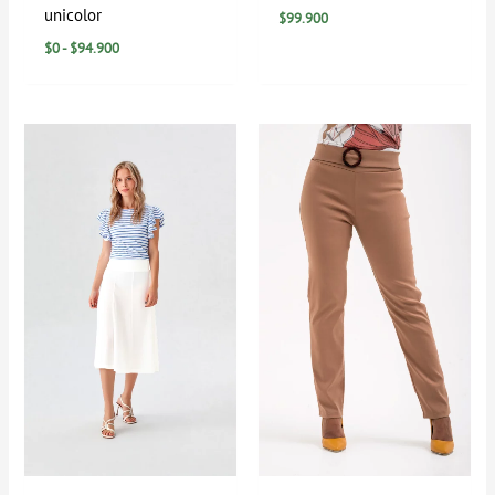
unicolor
$
99.900
$
0
-
$
94.900
Rango
de
precios:
desde
$29.900
hasta
$79.900