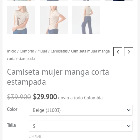
Camiseta
Inicio
/
Comprar
/
Mujer
/
Camisetas
/ Camiseta mujer manga
El
El
corta estampada
mujer
precio
precio
manga
Camiseta mujer manga corta
corta
original
actual
estampada
estampada
era:
es:
cantidad
$
39.900
$
29.900
envío a todo Colombia
$39.900.
$29.900.
Color
Talla
LIMPIAR