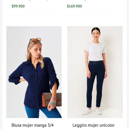
$
99.900
$
169.900
Rango
de
precios:
desde
$0
hasta
$94.900
Blusa mujer manga 3/4
Leggins mujer unicolor