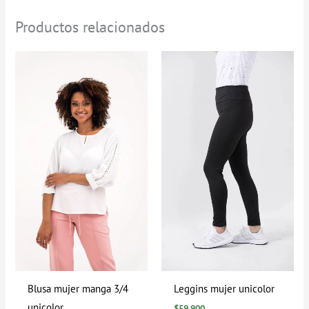
Productos relacionados
Rango
de
precios:
desde
$39.900
hasta
$79.900
Blusa mujer manga 3/4
Leggins mujer unicolor
unicolor
$
59.900