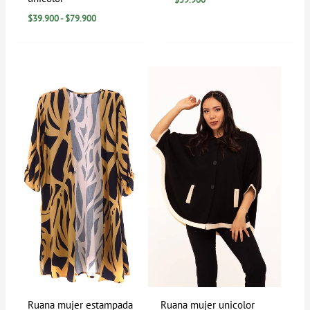
$
39.900
-
$
79.900
Ruana mujer estampada
Ruana mujer unicolor