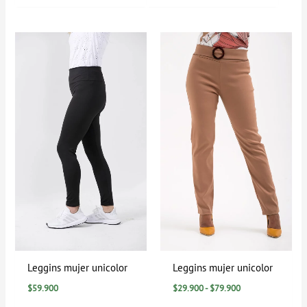
Rango
de
precios:
desde
$29.900
hasta
$79.900
Leggins mujer unicolor
Leggins mujer unicolor
$
59.900
$
29.900
-
$
79.900