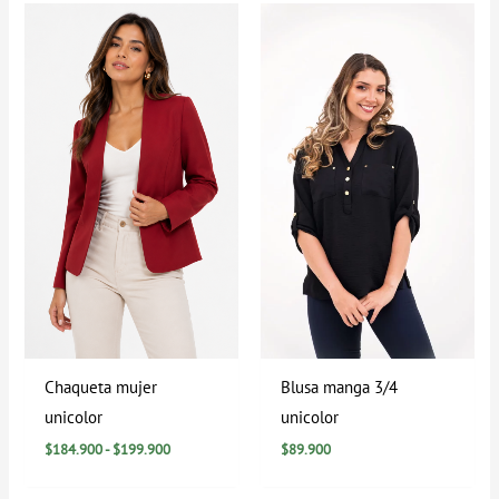
Rango
de
precios:
desde
$184.900
hasta
$199.900
Chaqueta mujer
Blusa manga 3/4
unicolor
unicolor
$
184.900
-
$
199.900
$
89.900