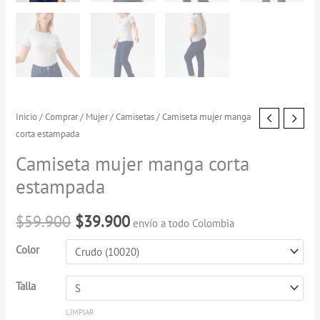
Camiseta
Inicio
/
Comprar
/
Mujer
/
Camisetas
/ Camiseta mujer manga
El
El
corta estampada
mujer
precio
precio
manga
Camiseta mujer manga corta
corta
original
actual
estampada
estampada
era:
es:
cantidad
$
59.900
$
39.900
envío a todo Colombia
$59.900.
$39.900.
Color
Talla
LIMPIAR