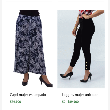
Rango
de
precios:
desde
$0
hasta
$89.900
Capri mujer estampado
Leggins mujer unicolor
$
79.900
$
0
-
$
89.900