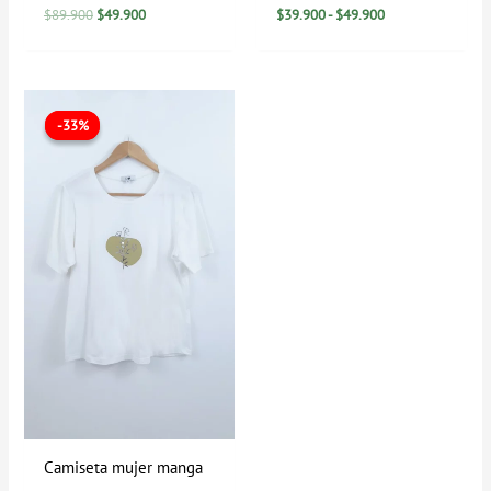
$
89.900
$
49.900
$
39.900
-
$
49.900
El
El
precio
precio
-33%
-33%
original
actual
era:
es:
$59.900.
$39.900.
Camiseta mujer manga