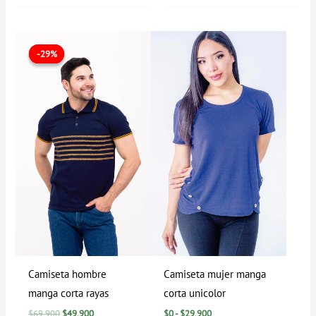
El
El
Rango
precio
precio
de
-29%
-29%
original
actual
precios:
era:
es:
desde
$69.900.
$49.900.
$0
hasta
$29.900
Camiseta hombre
Camiseta mujer manga
manga corta rayas
corta unicolor
$
69.900
$
49.900
$
0
-
$
29.900