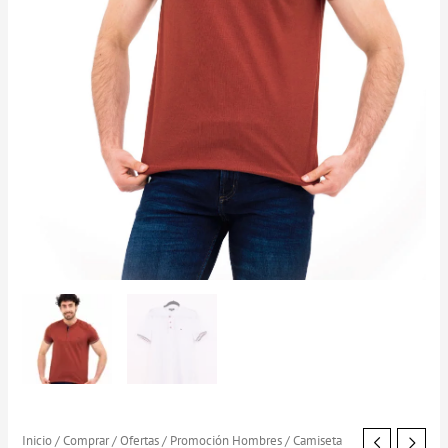
Camiseta
Inicio
/
Comprar
/
Ofertas
/
Promoción Hombres
/ Camiseta
El
El