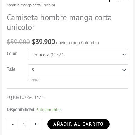
hombre manga corta unicolor
hombre
precio
precio
manga
Camiseta hombre manga corta
corta
original
actual
unicolor
unicolor
era:
es:
cantidad
$
59.900
$
39.900
envío a todo Colombia
$59.900.
$39.900.
Color
Talla
LIMPIAR
4Q109107-S-11474
Disponibilidad:
3 disponibles
-
+
AÑADIR AL CARRITO