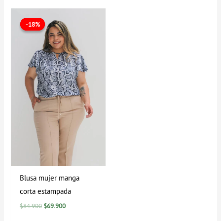
El
El
precio
precio
-18%
-18%
original
actual
era:
es:
$84.900.
$69.900.
Blusa mujer manga
corta estampada
$
84.900
$
69.900