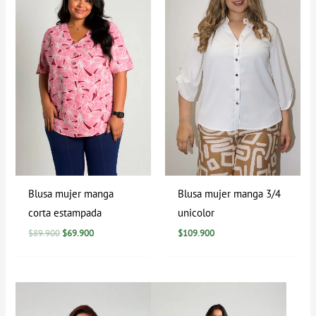
$89.900.
$69.900.
Blusa mujer manga
Blusa mujer manga 3/4
corta estampada
unicolor
$
89.900
$
69.900
$
109.900