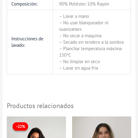
Composición:
90% Poliéster 10% Rayón
– Lavar a mano
– No usar blanqueador ni
suavizantes
– No secar a maquina
Instrucciones de
– Secado en tendero a la sombra
lavado:
– Planchar temperatura máxima
150°C
– No limpiar en seco
– Lavar en agua fría
Productos relacionados
El
El
precio
precio
-22%
-22%
original
actual
era:
es: