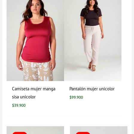
Camiseta mujer manga
Pantalón mujer unicolor
sisa unicolor
$
99.900
$
39.900
El
El
El
El
precio
precio
precio
precio