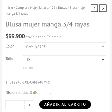
Blusa
Inicio
/
Comprar
/
Mujer Tallas 14-22
/
Blusas
/ Blusa mujer
manga 3/4 rayas
mujer
manga
Blusa mujer manga 3/4 rayas
3/4
rayas
$
99.900
envío a todo Colombia
cantidad
Color
Talla
LIMPIAR
1F612248-1XL-Cafe (48793)
Disponibilidad:
8 disponibles
-
+
AÑADIR AL CARRITO