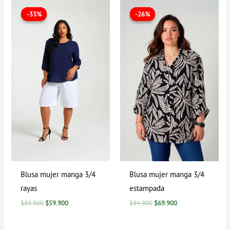
El
El
El
El
precio
precio
precio
precio
-33%
-33%
-26%
-26%
original
actual
original
actual
era:
es:
era:
es:
$89.900.
$59.900.
$94.900.
$69.900.
Blusa mujer manga 3/4
Blusa mujer manga 3/4
rayas
estampada
$
89.900
$
59.900
$
94.900
$
69.900