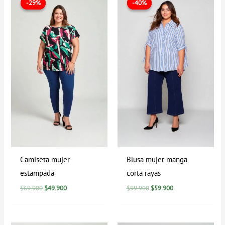
-29%
-29%
-40%
-40%
original
actual
original
actual
era:
es:
era:
es:
$69.900.
$49.900.
$99.900.
$59.900.
Camiseta mujer
Blusa mujer manga
estampada
corta rayas
$
69.900
$
49.900
$
99.900
$
59.900