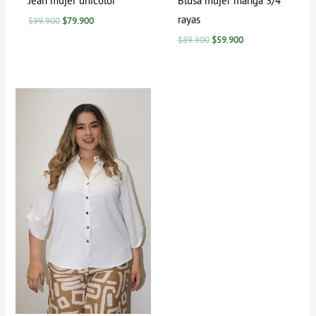
Jean mujer unicolor
Blusa mujer manga 3/4
rayas
$
99.900
$
79.900
$
89.900
$
59.900