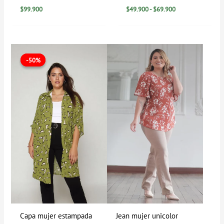
$
99.900
$
49.900
-
$
69.900
El
El
Rango
precio
precio
de
-50%
-50%
original
actual
precios:
era:
es:
desde
$99.900.
$49.900.
$0
hasta
$139.900
Capa mujer estampada
Jean mujer unicolor