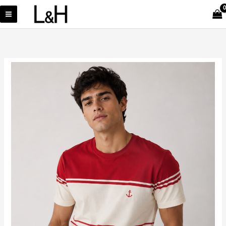
Ir
al
contenido