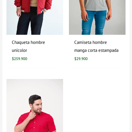
Chaqueta hombre
Camiseta hombre
unicolor
manga corta estampada
$
259.900
$
29.900
Rango
de
precios:
desde
$69.900
hasta
$139.900