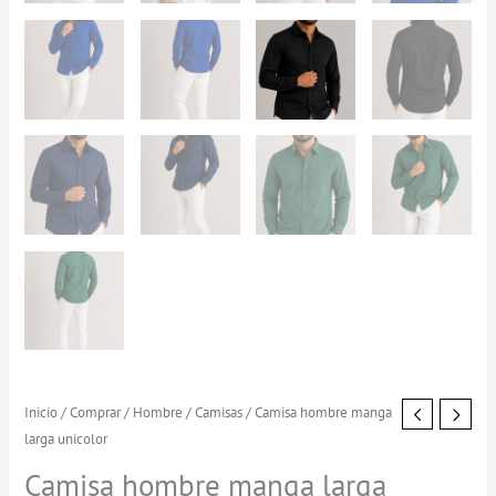
Camisa
Inicio
/
Comprar
/
Hombre
/
Camisas
/ Camisa hombre manga
larga unicolor
hombre
manga
Camisa hombre manga larga