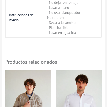
– No dejar en remojo
– Lavar a mano
– No usar blanqueador
Instrucciones de
-No retorcer
lavado:
– Secar a la sombra
– Plancha tibia
– Lavar en agua fría
Productos relacionados
Rango
de
precios:
desde
$0
hasta
$269.900