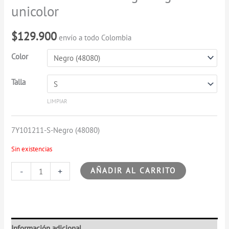
larga
unicolor
unicolor
cantidad
$
129.900
envío a todo Colombia
Color
Talla
LIMPIAR
7Y101211-S-Negro (48080)
Sin existencias
-
+
AÑADIR AL CARRITO
Información adicional