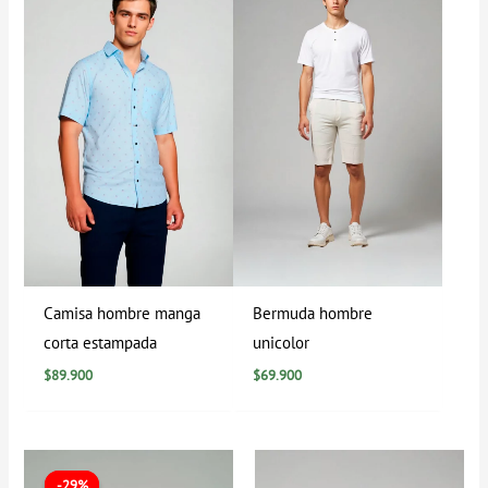
Camisa hombre manga
Bermuda hombre
corta estampada
unicolor
$
89.900
$
69.900
El
El
precio
precio
-29%
-29%