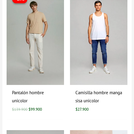
original
actual
era:
es:
$139.900.
$99.900.
Pantalón hombre
Camisilla hombre manga
unicolor
sisa unicolor
$
139.900
$
99.900
$
27.900
Rango