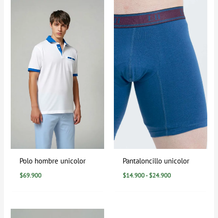
de
precios:
desde
$14.900
hasta
$24.900
Polo hombre unicolor
Pantaloncillo unicolor
$
69.900
$
14.900
-
$
24.900