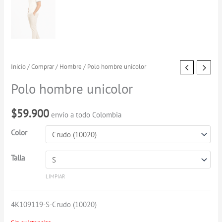
Polo
Inicio
/
Comprar
/
Hombre
/ Polo hombre unicolor
hombre
Polo hombre unicolor
unicolor
cantidad
$
59.900
envío a todo Colombia
Color
Talla
LIMPIAR
4K109119-S-Crudo (10020)