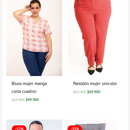
era:
es:
era:
es:
$69.900.
$49.900.
$84.900.
$69.900.
Blusa mujer manga
Pantalón mujer unicolor
corta cuadros
$
84.900
$
69.900
$
69.900
$
49.900
El
El
El
El
precio
precio
precio
precio
-52%
-52%
-33%
-33%