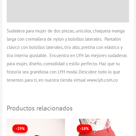
Información adicional
Valoraciones (0)
Sudadera para mujer de dos piezas, unicolor, chaqueta manga
larga con cremallera de nylon y bolsillos laterales. Pantalón
clásico con bolsillos laterales, tiro alto, pretina con elástico y
tira interna ajustable. Encuentra en LYH las mejores sudaderas
para mujer, diseño, comodidad y estilo perfecto. Haz que tu
historia sea grandiosa con LYH moda. Descubre todo lo que
tenemos para ti, en nuestra tienda virtual www.lyh.com.co
Productos relacionados
El
El
El
El
precio
precio
precio
precio
-29%
-29%
-18%
-18%
original
actual
original
actual