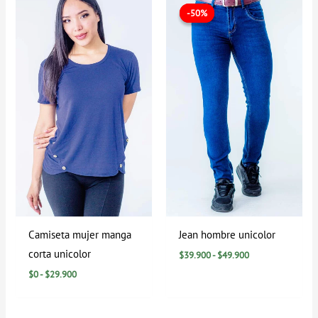
de
de
-50%
-50%
precios:
precios:
desde
desde
$0
$39.900
hasta
hasta
$29.900
$49.900
Camiseta mujer manga
Jean hombre unicolor
corta unicolor
$
39.900
-
$
49.900
$
0
-
$
29.900