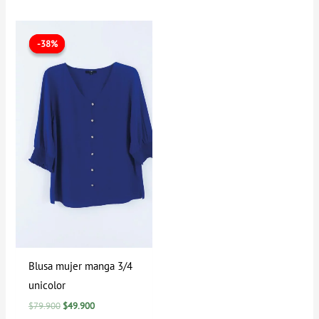
El
El
precio
precio
-38%
-38%
original
actual
era:
es:
$79.900.
$49.900.
Blusa mujer manga 3/4
unicolor
$
79.900
$
49.900