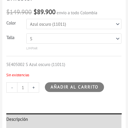
unicolor
era:
es:
cantidad
$
149.900
$
89.900
envío a todo Colombia
$149.900.
$89.900.
Color
Talla
LIMPIAR
5E405002 S Azul oscuro (11011)
Sin existencias
-
+
AÑADIR AL CARRITO
Descripción