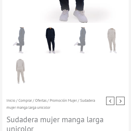
Sudadera
Inicio
/
Comprar
/
Ofertas
/
Promoción Mujer
/ Sudadera
El
El
mujer manga larga unicolor
mujer
precio
precio
manga
Sudadera mujer manga larga
larga
original
actual
unicolor