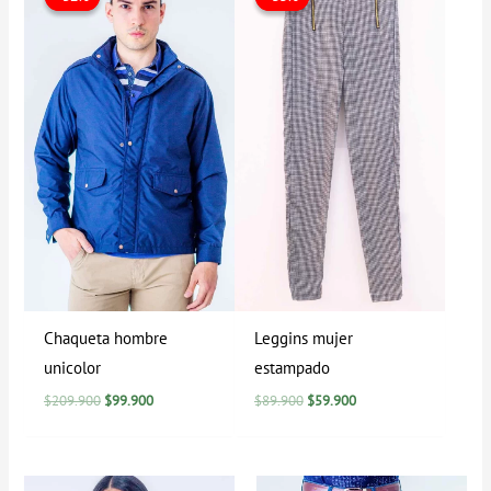
original
actual
original
actual
era:
es:
era:
es:
$209.900.
$99.900.
$89.900.
$59.900.
Chaqueta hombre
Leggins mujer
unicolor
estampado
$
209.900
$
99.900
$
89.900
$
59.900
Rango
Rango