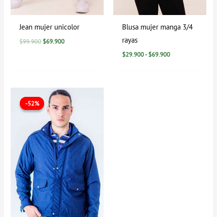
Jean mujer unicolor
Blusa mujer manga 3/4
rayas
$
99.900
$
69.900
$
29.900
-
$
69.900
El
El
precio
precio
-52%
-52%
original
actual
era:
es:
$209.900.
$99.900.