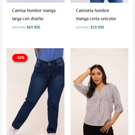
Camisa hombre manga
Camiseta hombre
larga con diseño
manga corta unicolor
$
99.900
$
69.900
$
59.900
$
29.900
El
El
Rango
precio
precio
de
-30%
-30%
original
actual
precios:
era:
es:
desde
$99.900.
$69.900.
$29.900
hasta
$69.900