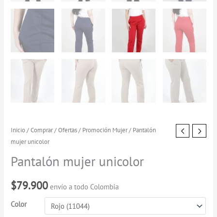
Pantalón
Inicio
/
Comprar
/
Ofertas
/
Promoción Mujer
/ Pantalón
mujer unicolor
mujer
unicolor
Pantalón mujer unicolor
cantidad
$
79.900
envío a todo Colombia
Color