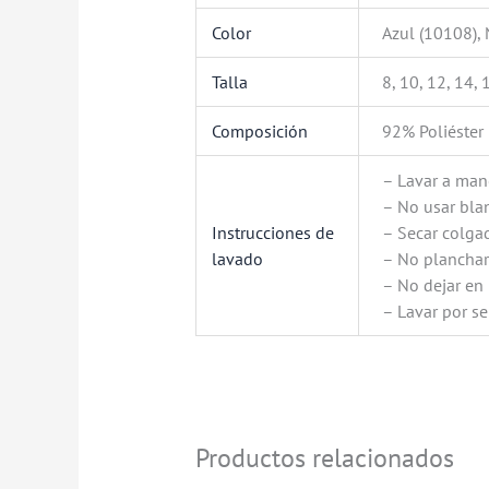
Color
Azul (10108),
Talla
8, 10, 12, 14, 
Composición
92% Poliéster
– Lavar a man
– No usar bl
Instrucciones de
– Secar colga
lavado
– No plancha
– No dejar en
– Lavar por s
Productos relacionados