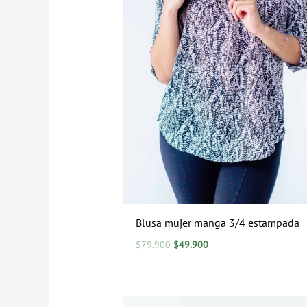
Blusa mujer manga 3/4 estampada
$
79.900
$
49.900
El
El