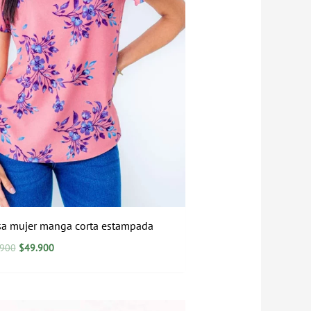
sa mujer manga corta estampada
.900
$
49.900
El
El