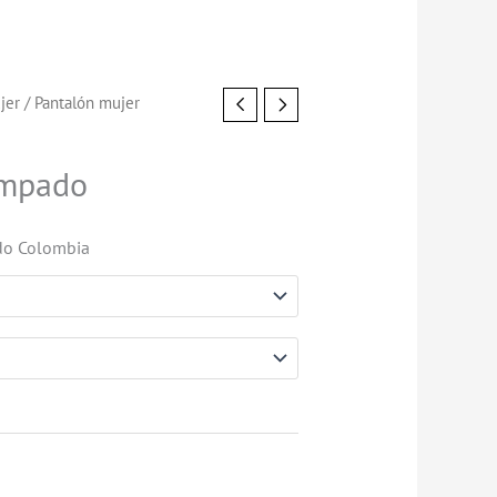
jer
/ Pantalón mujer
ampado
do Colombia
.