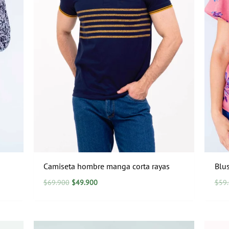
Camiseta hombre manga corta rayas
Blu
$
69.900
$
49.900
$
59
El
El