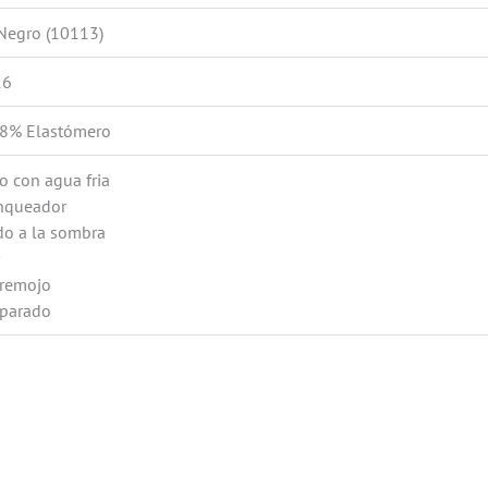
 Negro (10113)
16
 8% Elastómero
o con agua fria
anqueador
do a la sombra
r
 remojo
eparado