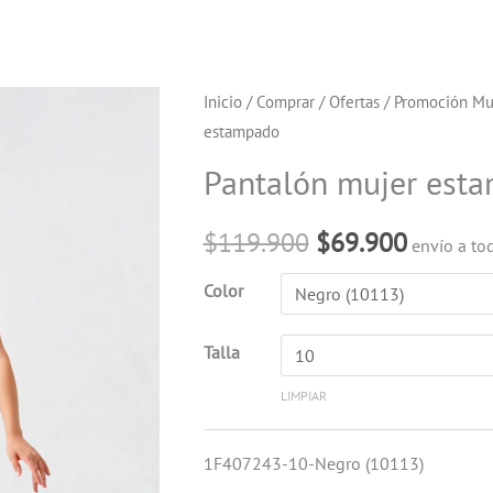
Pantalón
Inicio
/
Comprar
/
Ofertas
/
Promoción Mu
El
El
estampado
mujer
precio
precio
estampado
Pantalón mujer est
cantidad
original
actual
$
119.900
$
69.900
envío a to
era:
es:
Color
$119.900.
$69.900
Talla
LIMPIAR
1F407243-10-Negro (10113)