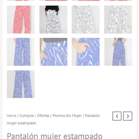
Pantalón
Inicio
/
Comprar
/
Ofertas
/
Promoción Mujer
/ Pantalón
El
El
mujer estampado
mujer
precio
precio
estampado
Pantalón mujer estampado