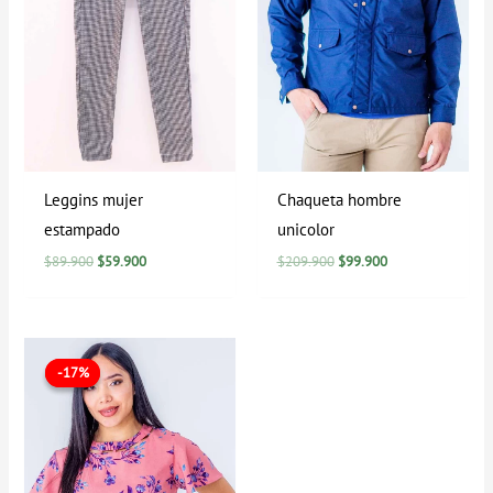
Leggins mujer
Chaqueta hombre
estampado
unicolor
$
89.900
$
59.900
$
209.900
$
99.900
El
El
precio
precio
-17%
-17%
original
actual
era:
es:
$59.900.
$49.900.