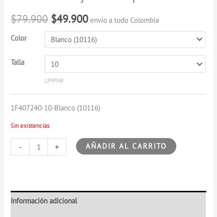
cantidad
original
actual
$
79.900
$
49.900
envío a todo Colombia
era:
es:
Color
$79.900.
$49.900.
Talla
LIMPIAR
1F407240-10-Blanco (10116)
Sin existencias
-
+
AÑADIR AL CARRITO
Información adicional