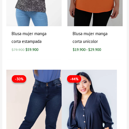
Blusa mujer manga
Blusa mujer manga
corta estampada
corta unicolor
$
79.900
$
59.900
$
19.900
-
$
29.900
El
El
El
El
precio
precio
precio
precio
-30%
-30%
-44%
-44%
original
actual
original
actual
era:
es:
era:
es:
$99.900.
$69.900.
$89.900.
$49.900.