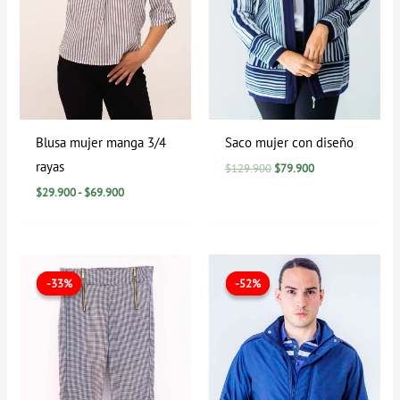
Blusa mujer manga 3/4
Saco mujer con diseño
rayas
$
129.900
$
79.900
$
29.900
-
$
69.900
El
El
El
El
precio
precio
precio
precio
-33%
-33%
-52%
-52%
original
actual
original
actual
era:
es:
era:
es:
$89.900.
$59.900.
$209.900.
$99.900.