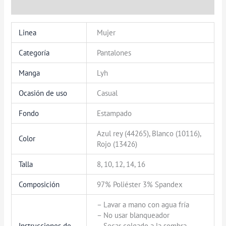
Valoraciones (0)
Linea
Mujer
Categoría
Pantalones
Manga
Lyh
Ocasión de uso
Casual
Fondo
Estampado
Azul rey (44265), Blanco (10116),
Color
Rojo (13426)
Talla
8, 10, 12, 14, 16
Composición
97% Poliéster 3% Spandex
– Lavar a mano con agua fría
– No usar blanqueador
Instrucciones de
– Secar colgado a la sombra