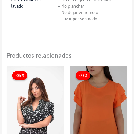
lavado
– No planchar
– No dejar en remojo
– Lavar por separado
Productos relacionados
El
El
Rango
precio
precio
de
-25%
-25%
-72%
-72%
original
actual
precios:
era:
es:
desde
$79.900.
$59.900.
$19.900
hasta
$29.900