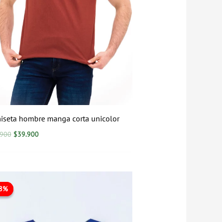
iseta hombre manga corta unicolor
.900
$
39.900
El
El
precio
precio
38%
38%
original
actual
era:
es:
$79.900.
$49.900.