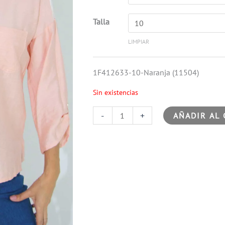
Talla
LIMPIAR
1F412633-10-Naranja (11504)
Sin existencias
-
+
AÑADIR AL 