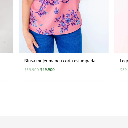
Blusa mujer manga corta estampada
Leg
$
59.900
$
49.900
$
89