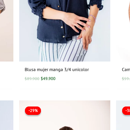
Blusa mujer manga 3/4 unicolor
Cam
$
89.900
$
49.900
$
59
El
El
precio
precio
-29%
-29%
-
-
original
actual
era:
es:
$69.900.
$49.900.