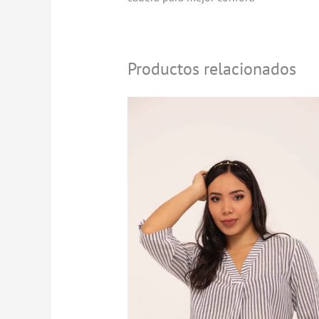
Productos relacionados
Rango
de
precios:
desde
$29.900
hasta
$69.900