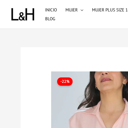
Ir
INICIO
MUJER
MUJER PLUS SIZE 1
al
BLOG
contenido
-22%