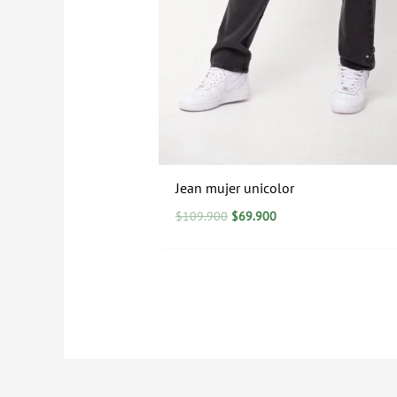
Jean mujer unicolor
$
109.900
$
69.900