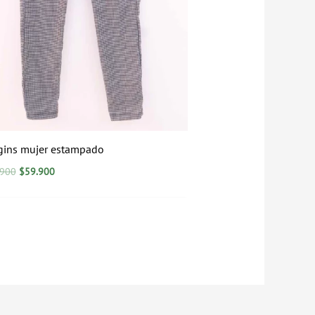
gins mujer estampado
.900
$
59.900