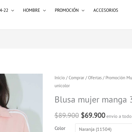
4-22
HOMBRE
PROMOCIÓN
ACCESORIOS
Blusa
Inicio
/
Comprar
/
Ofertas
/
Promoción Mu
El
El
unicolor
mujer
precio
precio
manga
Blusa mujer manga 3
3/4
original
actual
unicolor
$
89.900
$
69.900
envío a tod
era:
es:
cantidad
Color
$89.900.
$69.900.