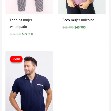
Leggins mujer
Saco mujer unicolor
estampado
$
69.900
$
49.900
$
89.900
$
59.900
El
El
precio
precio
-50%
-50%
original
actual
era:
es:
$59.900.
$29.900.