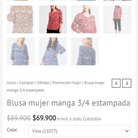
Blusa
Inicio
/
Comprar
/
Ofertas
/
Promoción Mujer
/ Blusa mujer
El
El
manga 3/4 estampada
mujer
precio
precio
manga
Blusa mujer manga 3/4 estampada
3/4
original
actual
estampada
$
89.900
$
69.900
envío a todo Colombia
era:
es:
cantidad
Color
$89.900.
$69.900.