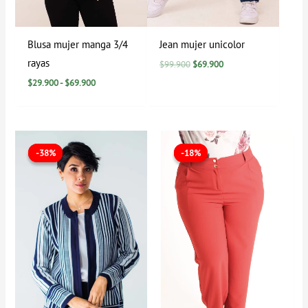
Blusa mujer manga 3/4
Jean mujer unicolor
rayas
$
99.900
$
69.900
$
29.900
-
$
69.900
El
El
El
El
precio
precio
precio
precio
-38%
-38%
-18%
-18%
original
actual
original
actual
era:
es:
era:
es:
$129.900.
$79.900.
$84.900.
$69.900.