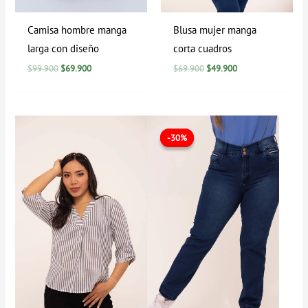
Camisa hombre manga
Blusa mujer manga
larga con diseño
corta cuadros
$
99.900
$
69.900
$
69.900
$
49.900
Rango
El
El
de
precio
precio
-30%
-30%
precios:
original
actual
desde
era:
es:
$29.900
$99.900.
$69.900.
hasta
$69.900