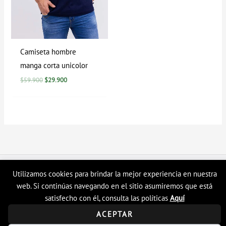
Camiseta hombre
manga corta unicolor
$
59.900
$
29.900
Copyright © 2026 Tienda en linea LyH
Utilizamos cookies para brindar la mejor experiencia en nuestra
web. Si continúas navegando en el sitio asumiremos que está
satisfecho con él, consulta las políticas
Aquí
ACEPTAR