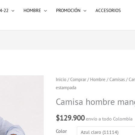
4-22
HOMBRE
PROMOCIÓN
ACCESORIOS
Camisa
Inicio
/
Comprar
/
Hombre
/
Camisas
/ Ca
estampada
hombre
manga
Camisa hombre mang
larga
estampada
$
129.900
envío a todo Colombia
cantidad
Color