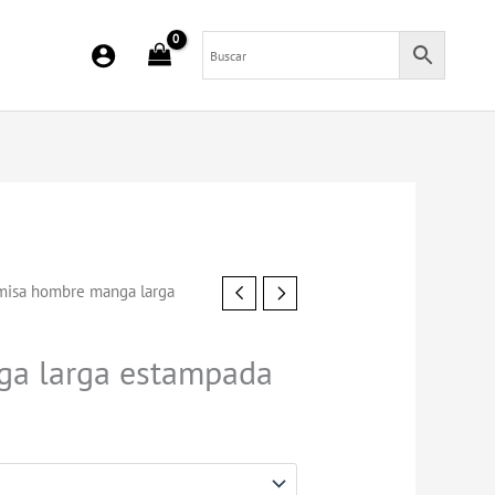
misa hombre manga larga
a larga estampada