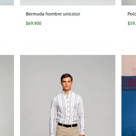
Bermuda hombre unicolor
Pol
$
69.900
$
59
Rango
de
precios:
desde
$0
hasta
$89.900