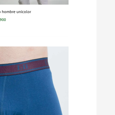
o hombre unicolor
.900
Rango
de
precios:
desde
$14.900
hasta
$24.900