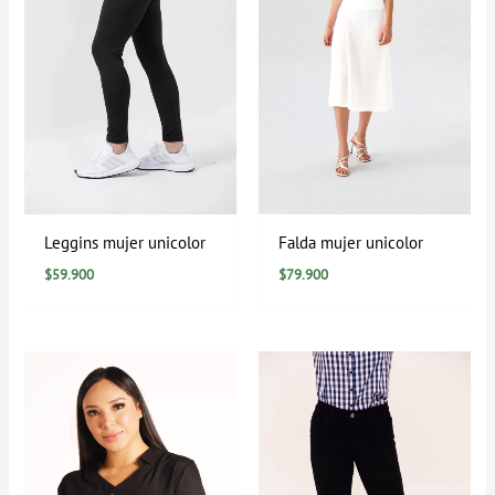
Leggins mujer unicolor
Falda mujer unicolor
$
59.900
$
79.900
Rango
de
precios:
desde
$39.900
hasta
$89.900