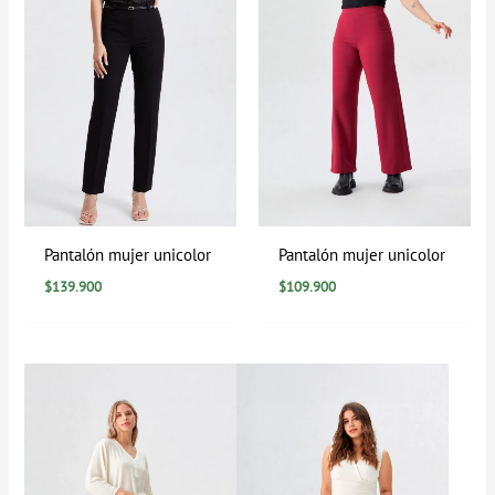
Pantalón mujer unicolor
Pantalón mujer unicolor
$
139.900
$
109.900
Rango
de
precios:
desde
$99.900
hasta
$109.900