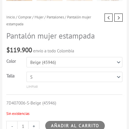
Pantalón
Inicio
/
Comprar
/
Mujer
/
Pantalones
/ Pantalón mujer
estampada
mujer
estampada
Pantalón mujer estampada
cantidad
$
119.900
envío a todo Colombia
Color
Talla
LIMPIAR
7D407006-S-Beige (45946)
Sin existencias
-
+
AÑADIR AL CARRITO