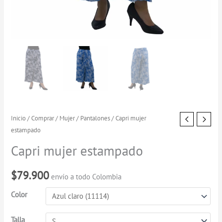
Capri
Inicio
/
Comprar
/
Mujer
/
Pantalones
/ Capri mujer
estampado
mujer
estampado
Capri mujer estampado
cantidad
$
79.900
envío a todo Colombia
Color
Talla