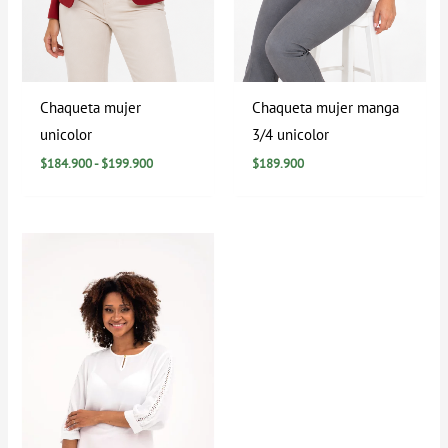
Chaqueta mujer
Chaqueta mujer manga
unicolor
3/4 unicolor
$
184.900
-
$
199.900
$
189.900
Rango
de
precios:
desde
$39.900
hasta
$79.900