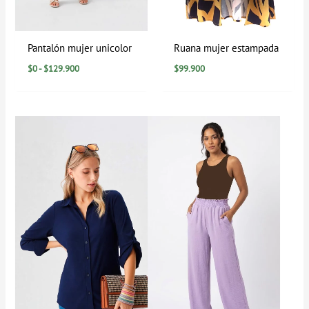
Pantalón mujer unicolor
Ruana mujer estampada
$
0
-
$
129.900
$
99.900
Rango
de
precios:
desde
$0
hasta
$94.900