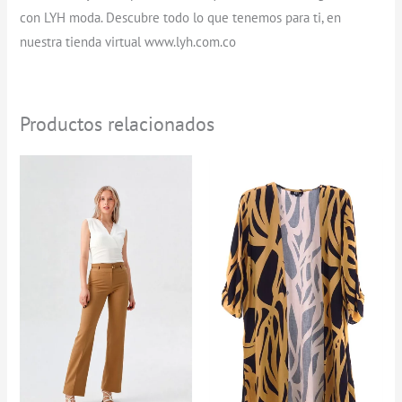
con LYH moda. Descubre todo lo que tenemos para ti, en
nuestra tienda virtual www.lyh.com.co
Productos relacionados
Rango
de
precios:
desde
$0
hasta
$129.900