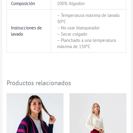
Composición
100% Algodón
– Temperatura máxima de lavado
30ºC
Instrucciones de
– No usar blanqueador
lavado
– Secar colgado
– Planchado a una temperatura
máxima de 150ºC
Productos relacionados
Rango
de
precios:
desde
$99.900
hasta
$109.900