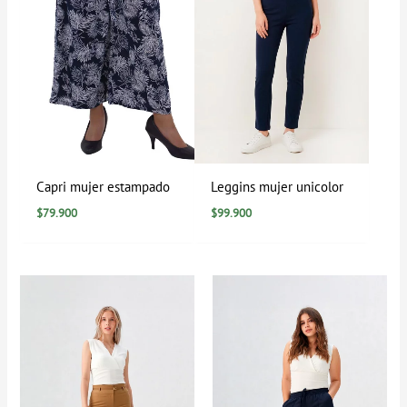
Capri mujer estampado
Leggins mujer unicolor
$
79.900
$
99.900
Rango
de
precios:
desde
$0
hasta
$129.900