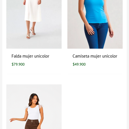
Falda mujer unicolor
Camiseta mujer unicolor
$
79.900
$
49.900
Rango
de
precios:
desde
$0
hasta
$129.900