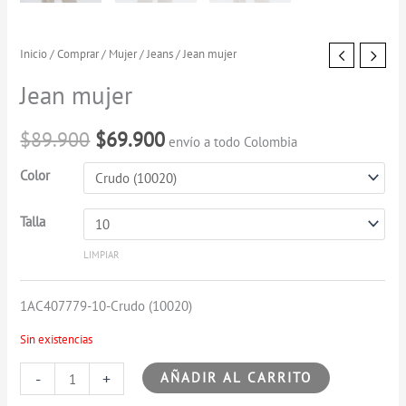
Jean
Inicio
/
Comprar
/
Mujer
/
Jeans
/ Jean mujer
El
El
mujer
Jean mujer
precio
precio
cantidad
original
actual
$
89.900
$
69.900
envío a todo Colombia
era:
es:
Color
$89.900.
$69.900.
Talla
LIMPIAR
1AC407779-10-Crudo (10020)
Sin existencias
-
+
AÑADIR AL CARRITO