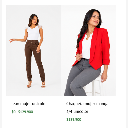
Rango
de
precios:
desde
$0
hasta
$129.900
Jean mujer unicolor
Chaqueta mujer manga
3/4 unicolor
$
0
-
$
129.900
$
189.900