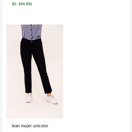
$
0
-
$
94.900
Rango
de
precios:
desde
$39.900
hasta
$89.900
Jean mujer unicolor