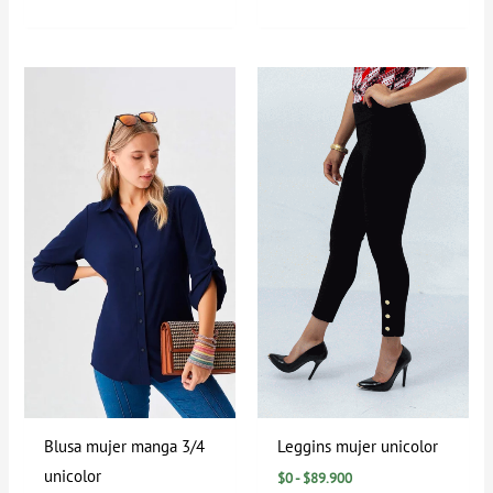
Rango
Rango
de
de
precios:
precios:
desde
desde
$0
$0
hasta
hasta
$94.900
$89.900
Blusa mujer manga 3/4
Leggins mujer unicolor
unicolor
$
0
-
$
89.900