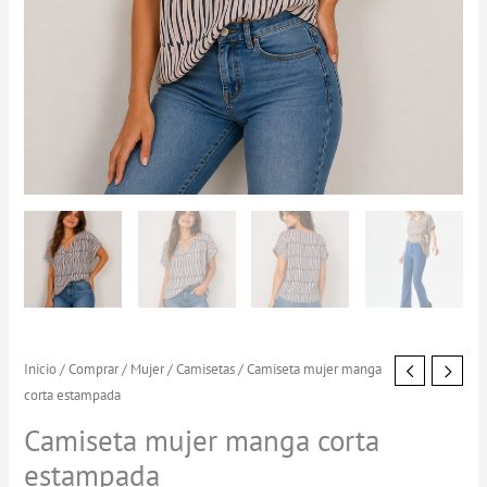
Camiseta
Inicio
/
Comprar
/
Mujer
/
Camisetas
/ Camiseta mujer manga
corta estampada
mujer
manga
Camiseta mujer manga corta
corta
estampada
estampada