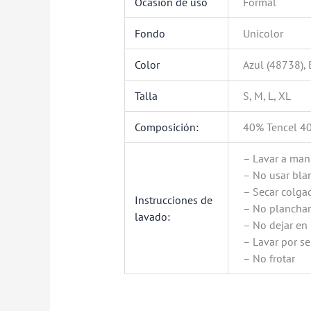
Ocasión de uso
Formal
Fondo
Unicolor
Color
Azul (48738),
Talla
S, M, L, XL
Composición:
40% Tencel 4
– Lavar a man
– No usar bl
– Secar colga
Instrucciones de
– No plancha
lavado:
– No dejar en
– Lavar por s
– No frotar