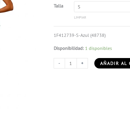
Talla
LIMPIAR
1F412739-S-Azul (48738)
Disponibilidad:
1 disponibles
-
+
AÑADIR AL 