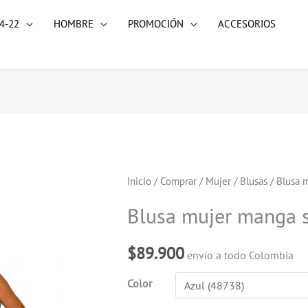
4-22
HOMBRE
PROMOCIÓN
ACCESORIOS
Blusa
Inicio
/
Comprar
/
Mujer
/
Blusas
/ Blusa m
mujer
Blusa mujer manga s
manga
sisa
$
89.900
envío a todo Colombia
unicolor
cantidad
Color