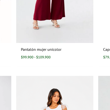
Pantalón mujer unicolor
Cap
$
99.900
-
$
109.900
$
79
Rango
de
precios:
desde
$0
hasta
$129.900