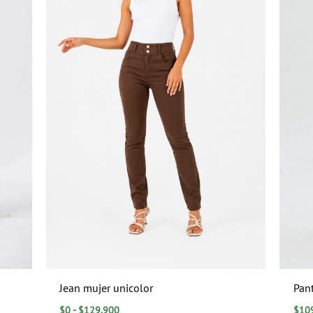
Jean mujer unicolor
Pan
$
0
-
$
129.900
$
10