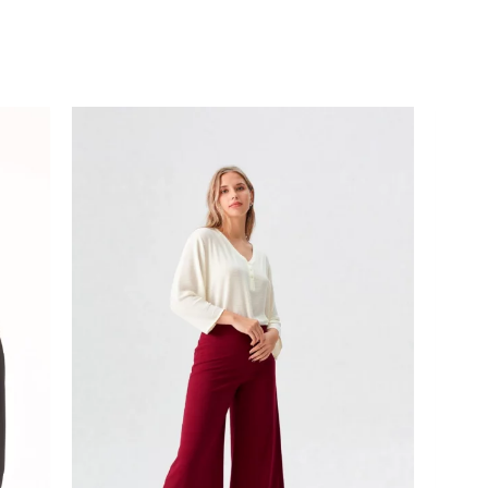
Rango
de
precios:
desde
$99.900
hasta
$109.900