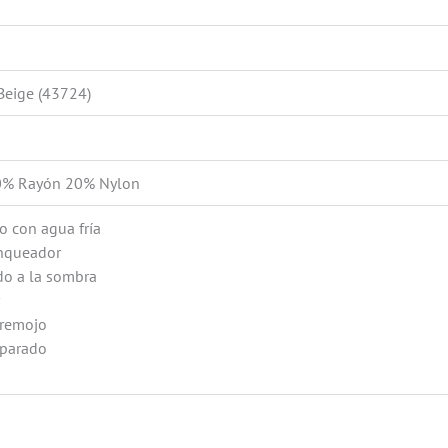
 Beige (43724)
0% Rayón 20% Nylon
o con agua fría
anqueador
do a la sombra
r
 remojo
eparado