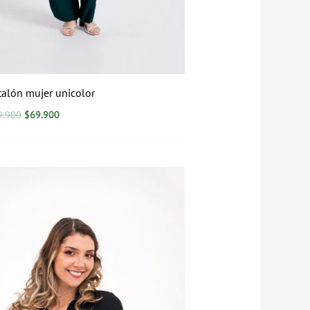
talón mujer unicolor
9.900
$
69.900