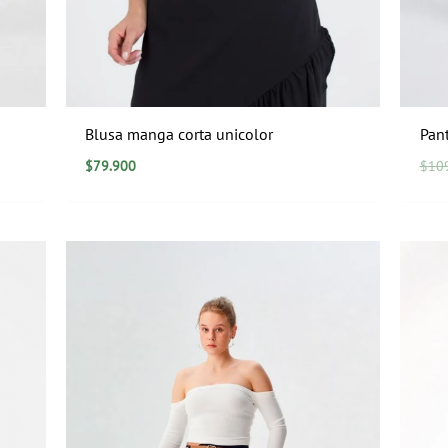
Blusa manga corta unicolor
Pan
$
79.900
$
10