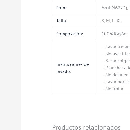
Color
Azul (46223),
Talla
S, M, L, XL
Composición:
100% Rayón
– Lavar a man
– No usar bl
– Secar colga
Instrucciones de
– Planchar a 
lavado:
– No dejar en
– Lavar por s
– No frotar
Productos relacionados