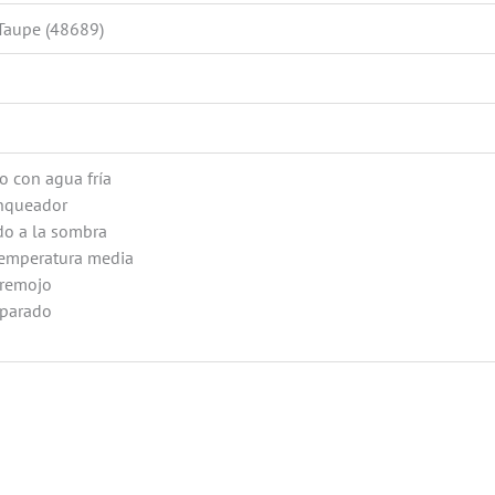
 Taupe (48689)
o con agua fría
anqueador
do a la sombra
temperatura media
 remojo
eparado