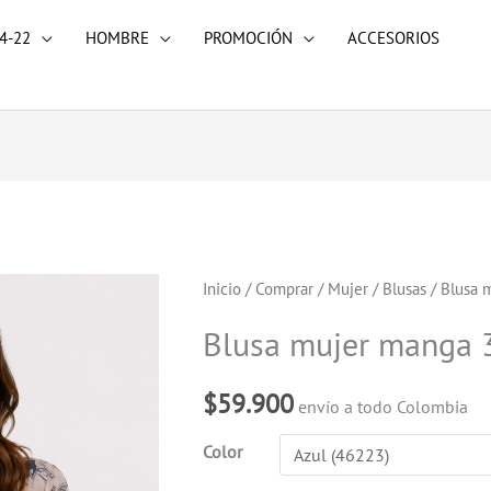
4-22
HOMBRE
PROMOCIÓN
ACCESORIOS
Blusa
Inicio
/
Comprar
/
Mujer
/
Blusas
/ Blusa 
mujer
Blusa mujer manga 
manga
3/4
$
59.900
envío a todo Colombia
estampada
cantidad
Color