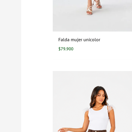
Falda mujer unicolor
$
79.900
Rango
de
precios:
desde
$0
hasta
$129.900