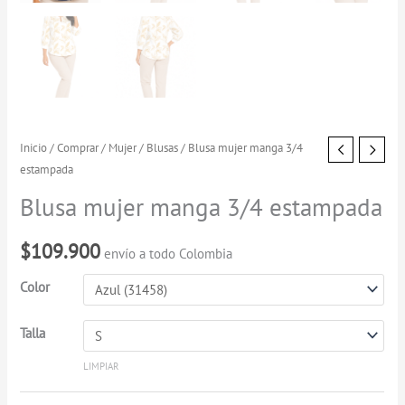
Blusa
Inicio
/
Comprar
/
Mujer
/
Blusas
/ Blusa mujer manga 3/4
estampada
mujer
manga
Blusa mujer manga 3/4 estampada
3/4
estampada
$
109.900
envío a todo Colombia
cantidad
Color
Talla
LIMPIAR