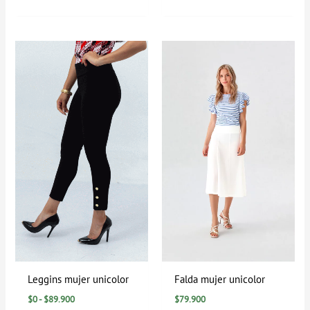
Rango
de
precios:
desde
$0
hasta
$89.900
Leggins mujer unicolor
Falda mujer unicolor
$
0
-
$
89.900
$
79.900