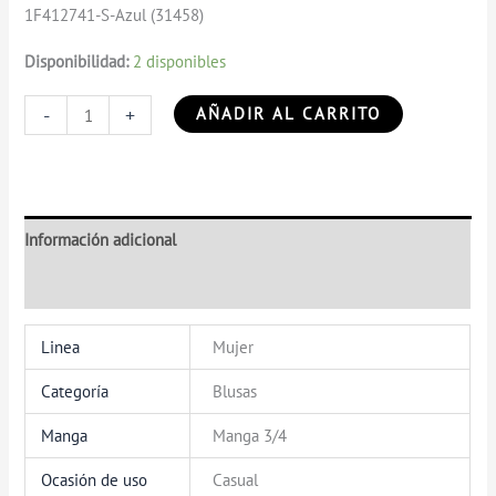
1F412741-S-Azul (31458)
Disponibilidad:
2 disponibles
-
+
AÑADIR AL CARRITO
Información adicional
Valoraciones (0)
Linea
Mujer
Categoría
Blusas
Manga
Manga 3/4
Ocasión de uso
Casual