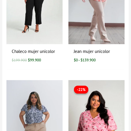
Chaleco mujer unicolor
Jean mujer unicolor
$
199.900
$
99.900
$
0
-
$
139.900
El
El
precio
precio
-22%
-22%
original
actual
era:
es:
$89.900.
$69.900.