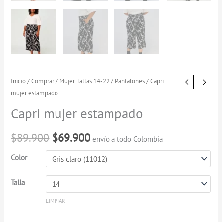
Capri
Inicio
/
Comprar
/
Mujer Tallas 14-22
/
Pantalones
/ Capri
El
El
mujer estampado
mujer
precio
precio
estampado
Capri mujer estampado
cantidad
original
actual
$
89.900
$
69.900
envío a todo Colombia
era:
es:
Color
$89.900.
$69.900.
Talla
LIMPIAR