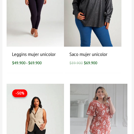
Leggins mujer unicolor
Saco mujer unicolor
$
49.900
-
$
69.900
$
89.900
$
69.900
El
El
Rango
precio
precio
de
-50%
-50%
original
actual
precios:
era:
es:
desde
$199.900.
$99.900.
$0
hasta
$139.900