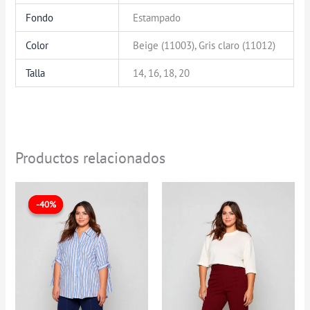
Fondo
Estampado
Color
Beige (11003), Gris claro (11012)
Talla
14, 16, 18, 20
Productos relacionados
El
El
precio
precio
-40%
-40%
original
actual
era:
es:
$99.900.
$59.900.