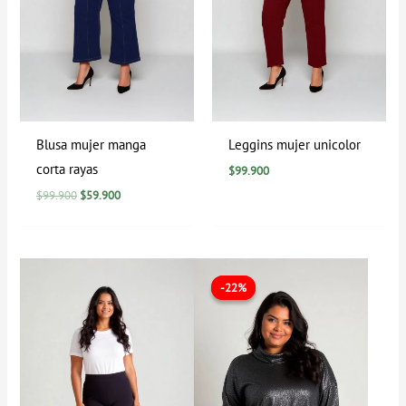
Blusa mujer manga
Leggins mujer unicolor
corta rayas
$
99.900
$
99.900
$
59.900
Rango
El
El
de
precio
precio
-22%
-22%
precios:
original
actual
desde
era:
es:
$49.900
$89.900.
$69.900.
hasta
$69.900