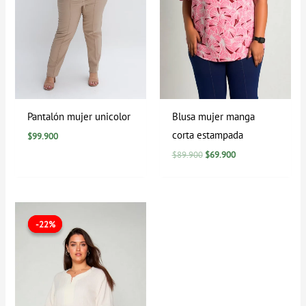
Pantalón mujer unicolor
Blusa mujer manga
corta estampada
$
99.900
$
89.900
$
69.900
El
El
precio
precio
-22%
-22%
original
actual
era:
es:
$89.900.
$69.900.