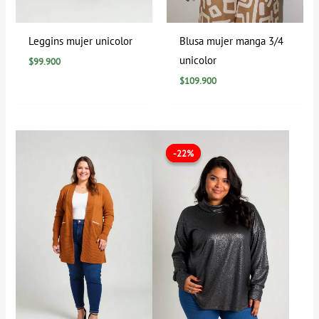
Leggins mujer unicolor
Blusa mujer manga 3/4
unicolor
$
99.900
$
109.900
El
El
precio
precio
-22%
-22%
original
actual
era:
es:
$89.900.
$69.900.