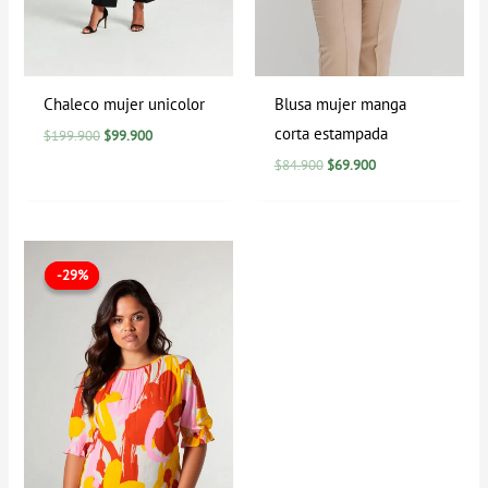
Chaleco mujer unicolor
Blusa mujer manga
corta estampada
$
199.900
$
99.900
$
84.900
$
69.900
El
El
precio
precio
-29%
-29%
original
actual
era:
es:
$84.900.
$59.900.