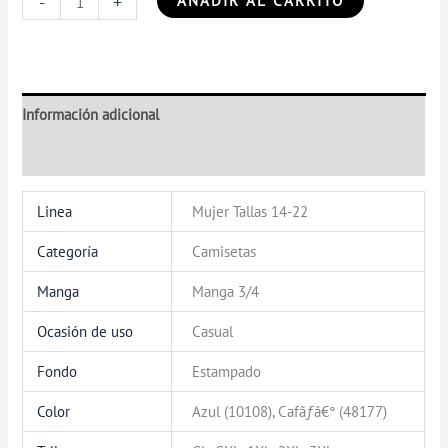
-
+
AÑADIR AL CARRITO
Información adicional
Valoraciones (0)
Linea
Mujer Tallas 14-22
Categoría
Camisetas
Manga
Manga 3/4
Ocasión de uso
Casual
Fondo
Estampado
Color
Azul (10108), Cafãƒâ€° (48177)