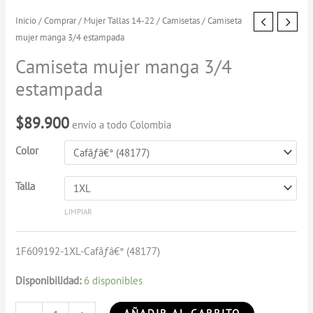
Camiseta
Inicio
/
Comprar
/
Mujer Tallas 14-22
/
Camisetas
/ Camiseta
mujer manga 3/4 estampada
mujer
manga
Camiseta mujer manga 3/4
3/4
estampada
estampada
cantidad
$
89.900
envío a todo Colombia
Color
Talla
LIMPIAR
1F609192-1XL-Cafãƒâ€° (48177)
Disponibilidad:
6 disponibles