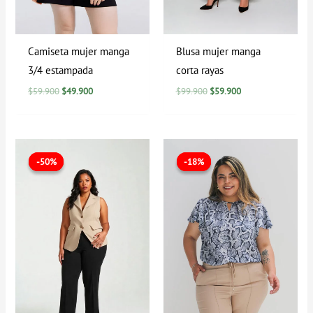
Camiseta mujer manga
Blusa mujer manga
3/4 estampada
corta rayas
$
59.900
$
49.900
$
99.900
$
59.900
El
El
El
El
precio
precio
precio
precio
-50%
-50%
-18%
-18%
original
actual
original
actual
era:
es:
era:
es:
$199.900.
$99.900.
$84.900.
$69.900.