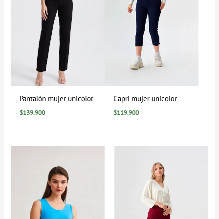
Pantalón mujer unicolor
Capri mujer unicolor
$
139.900
$
119.900
Rango
de
precios:
desde
$99.900
hasta
$109.900