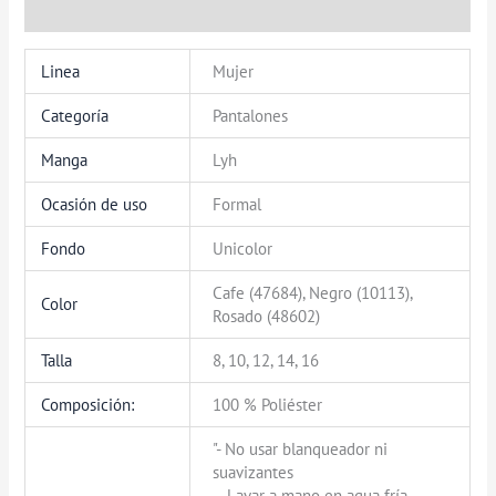
Valoraciones (0)
Linea
Mujer
Categoría
Pantalones
Manga
Lyh
Ocasión de uso
Formal
Fondo
Unicolor
Cafe (47684), Negro (10113),
Color
Rosado (48602)
Talla
8, 10, 12, 14, 16
Composición:
100 % Poliéster
"- No usar blanqueador ni
suavizantes
– Lavar a mano en agua fría