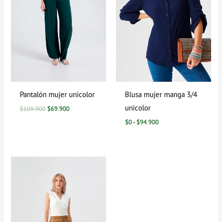
Pantalón mujer unicolor
Blusa mujer manga 3/4
unicolor
$
109.900
$
69.900
$
0
-
$
94.900
Rango
de
precios:
desde
$0
hasta
$129.900