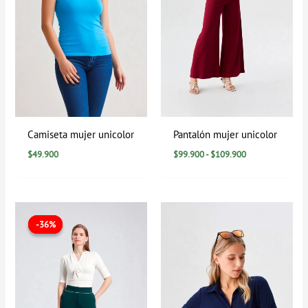
Camiseta mujer unicolor
Pantalón mujer unicolor
$
49.900
$
99.900
-
$
109.900
El
El
Rango
precio
precio
de
-36%
-36%
original
actual
precios:
era:
es:
desde
$109.900.
$69.900.
$0
hasta
$94.900