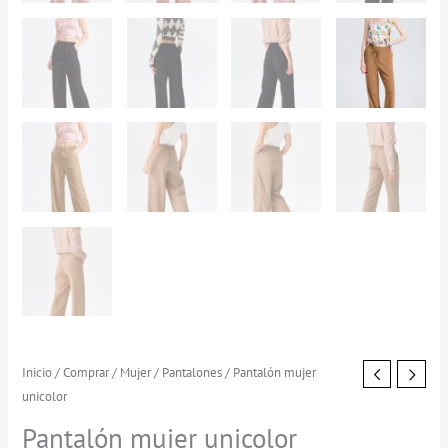
Pantalón
Inicio
/
Comprar
/
Mujer
/
Pantalones
/ Pantalón mujer
El
El
unicolor
mujer
precio
precio
unicolor
Pantalón mujer unicolor