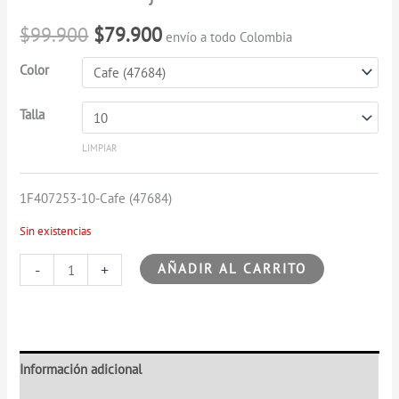
cantidad
original
actual
$
99.900
$
79.900
envío a todo Colombia
era:
es:
Color
$99.900.
$79.900.
Talla
LIMPIAR
1F407253-10-Cafe (47684)
Sin existencias
-
+
AÑADIR AL CARRITO
Información adicional