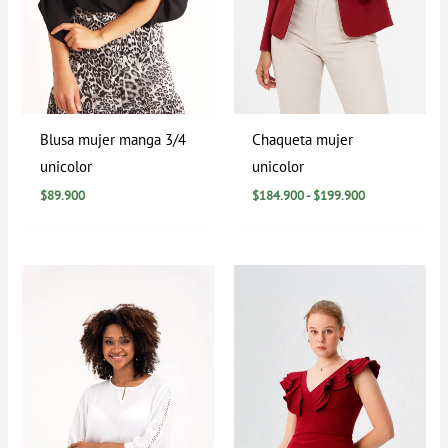
Blusa mujer manga 3/4
Chaqueta mujer
unicolor
unicolor
$
89.900
$
184.900
-
$
199.900
Rango
de
precios:
desde
$39.900
hasta
$79.900