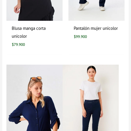
Blusa manga corta
Pantalón mujer unicolor
unicolor
$
99.900
$
79.900
Rango
de
precios:
desde
$0
hasta
$94.900