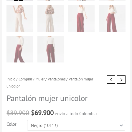
Pantalón
Inicio
/
Comprar
/
Mujer
/
Pantalones
/ Pantalón mujer
El
El
unicolor
mujer
precio
precio
unicolor
Pantalón mujer unicolor
cantidad
original
actual
$
89.900
$
69.900
envío a todo Colombia
era:
es:
Color
$89.900.
$69.900.