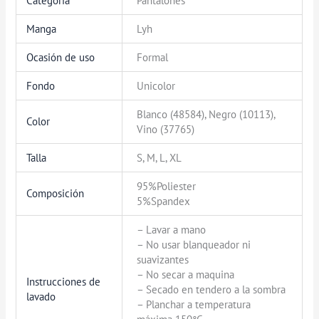
Categoría
Pantalones
Manga
Lyh
Ocasión de uso
Formal
Fondo
Unicolor
Blanco (48584), Negro (10113),
Color
Vino (37765)
Talla
S, M, L, XL
95%Poliester
Composición
5%Spandex
– Lavar a mano
– No usar blanqueador ni
suavizantes
– No secar a maquina
Instrucciones de
– Secado en tendero a la sombra
lavado
– Planchar a temperatura