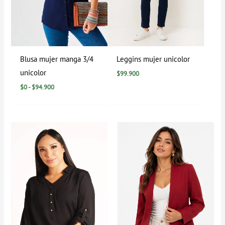
Blusa mujer manga 3/4
Leggins mujer unicolor
unicolor
$
99.900
$
0
-
$
94.900
Rango
de
precios:
desde
$184.900
hasta
$199.900