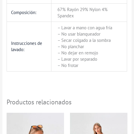
67% Rayón 29% Nylon 4%
Composición:
Spandex
– Lavar a mano con agua fría
– No usar blanqueador
– Secar colgado a la sombra
Instrucciones de
– No planchar
lavado:
– No dejar en remojo
– Lavar por separado
– No frotar
Productos relacionados
Rango
de
precios:
desde