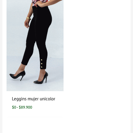
de
precios:
desde
$0
hasta
$89.900
Leggins mujer unicolor
$
0
-
$
89.900