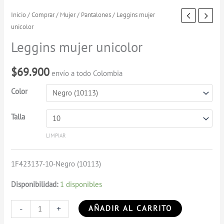
Leggins
Inicio
/
Comprar
/
Mujer
/
Pantalones
/ Leggins mujer
unicolor
mujer
unicolor
Leggins mujer unicolor
cantidad
$
69.900
envío a todo Colombia
Color
Talla
LIMPIAR
1F423137-10-Negro (10113)
Disponibilidad:
1 disponibles
-
+
AÑADIR AL CARRITO