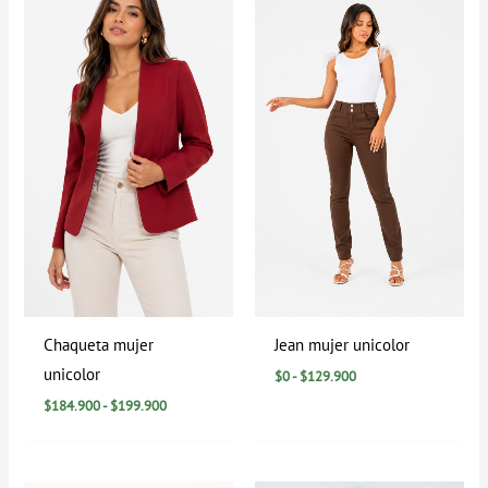
precios:
precios:
desde
desde
$184.900
$0
hasta
hasta
$199.900
$129.900
Chaqueta mujer
Jean mujer unicolor
unicolor
$
0
-
$
129.900
$
184.900
-
$
199.900