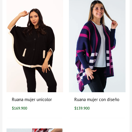
Ruana mujer unicolor
Ruana mujer con diseño
$
169.900
$
139.900
Rango