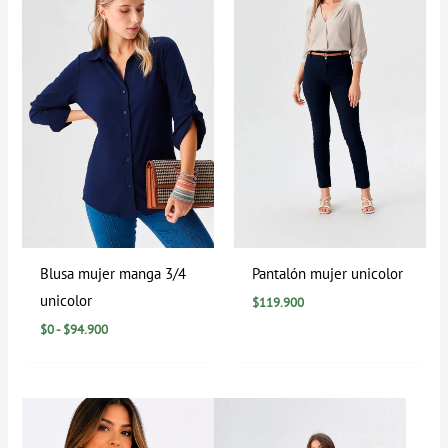
$0
hasta
$94.900
Blusa mujer manga 3/4
Pantalón mujer unicolor
unicolor
$
119.900
$
0
-
$
94.900