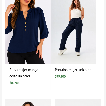
Blusa mujer manga
Pantalón mujer unicolor
corta unicolor
$
99.900
$
89.900
Rango
Rango
de
de