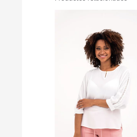
Rango
de
precios:
desde
$39.900
hasta
$79.900