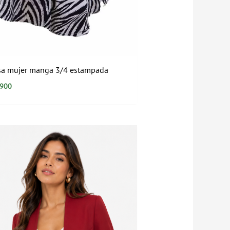
sa mujer manga 3/4 estampada
.900
Rango
de
precios:
desde
$184.900
hasta
$199.900