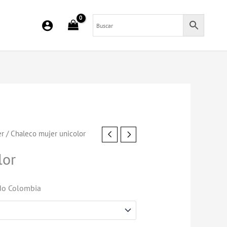
er
/ Chaleco mujer unicolor
lor
do Colombia
.