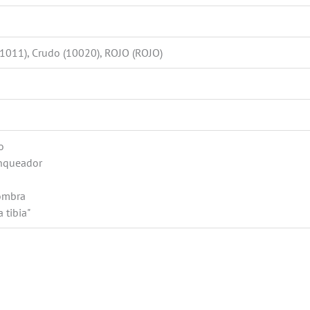
11011), Crudo (10020), ROJO (ROJO)
o
anqueador
sombra
 tibia"