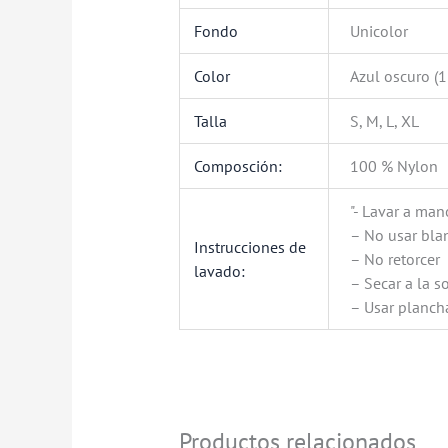
Fondo
Unicolor
Color
Azul oscuro (
Talla
S, M, L, XL
Composción:
100 % Nylon
"- Lavar a man
– No usar bl
Instrucciones de
– No retorcer
lavado:
– Secar a la 
– Usar plancha
Productos relacionados