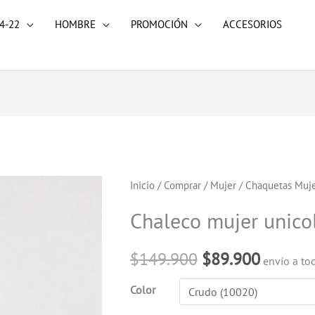
4-22
HOMBRE
PROMOCIÓN
ACCESORIOS
Chaleco
Inicio
/
Comprar
/
Mujer
/
Chaquetas Muj
El
El
mujer
Chaleco mujer unico
precio
precio
unicolor
cantidad
original
actual
$
149.900
$
89.900
envío a to
era:
es:
Color
$149.900.
$89.900