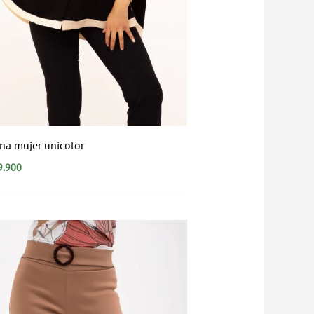
na mujer unicolor
9.900
Rango
de
precios:
desde
$29.900
hasta
$79.900