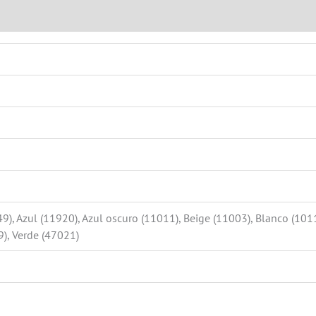
0)
9), Azul (11920), Azul oscuro (11011), Beige (11003), Blanco (101
), Verde (47021)