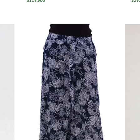
$
119.900
$
29