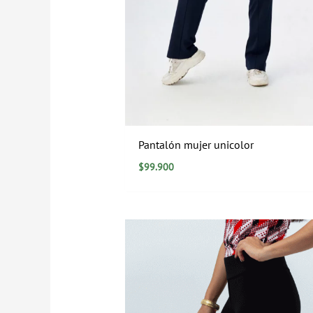
Pantalón mujer unicolor
$
99.900
Rango
de
precios:
desde
$0
hasta
$89.900