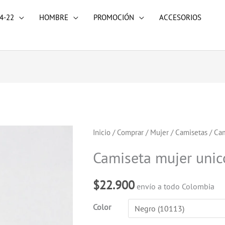
4-22
HOMBRE
PROMOCIÓN
ACCESORIOS
Camiseta
Inicio
/
Comprar
/
Mujer
/
Camisetas
/ Cam
mujer
Camiseta mujer unic
unicolor
cantidad
$
22.900
envío a todo Colombia
Color