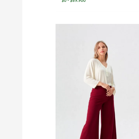
$
0
-
$
89.900
Rango
de
precios:
desde
$99.900
hasta
$109.900