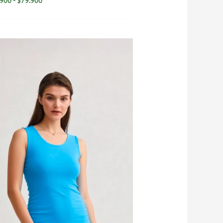
.900
-
$
79.900