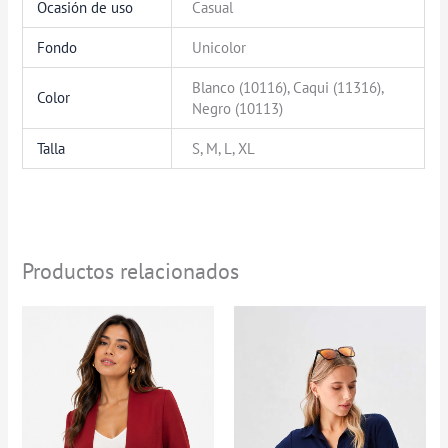
Ocasión de uso
Casual
Fondo
Unicolor
Blanco (10116), Caqui (11316),
Color
Negro (10113)
Talla
S, M, L, XL
Productos relacionados
Rango
Rango
de
de
precios:
precios:
desde
desde
$184.900
$0
hasta
hasta
$199.900
$94.900