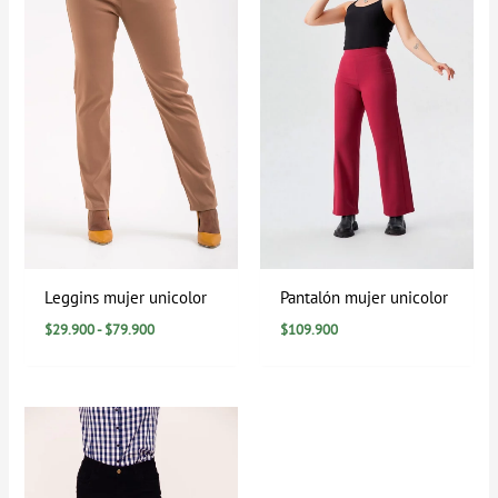
hasta
$79.900
Leggins mujer unicolor
Pantalón mujer unicolor
$
29.900
-
$
79.900
$
109.900
Rango
de
precios:
desde
$39.900