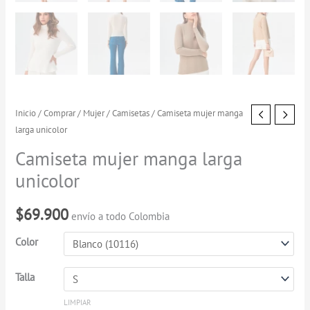
Camiseta
Inicio
/
Comprar
/
Mujer
/
Camisetas
/ Camiseta mujer manga
larga unicolor
mujer
manga
Camiseta mujer manga larga
larga
unicolor
unicolor
cantidad
$
69.900
envío a todo Colombia
Color
Talla
LIMPIAR