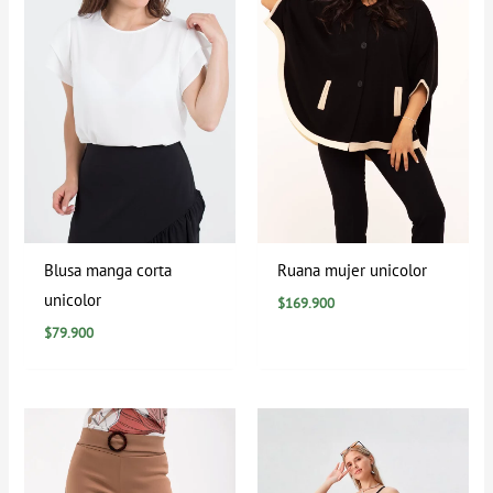
Blusa manga corta
Ruana mujer unicolor
unicolor
$
169.900
$
79.900
Rango
de
precios:
desde
$29.900