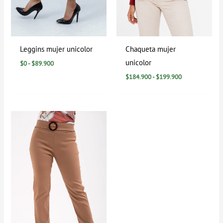
Leggins mujer unicolor
Chaqueta mujer
unicolor
$
0
-
$
89.900
$
184.900
-
$
199.900
Rango
de
precios:
desde
$29.900
hasta
$79.900