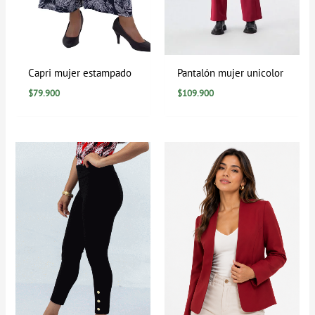
Capri mujer estampado
Pantalón mujer unicolor
$
79.900
$
109.900
Rango
Rango
de
de
precios:
precios:
desde
desde
$0
$184.900
hasta
hasta
$89.900
$199.900