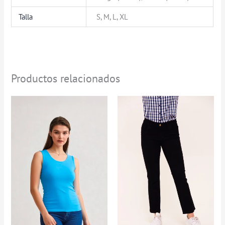
Talla
S, M, L, XL
Productos relacionados
Rango
de
precios:
desde
$39.900
hasta
$89.900