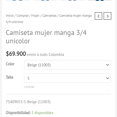
Camiseta
Inicio
/
Comprar
/
Mujer
/
Camisetas
/ Camiseta mujer manga
3/4 unicolor
mujer
manga
Camiseta mujer manga 3/4
3/4
unicolor
unicolor
cantidad
$
69.900
envío a todo Colombia
Color
Talla
LIMPIAR
7S409053-S-Beige (11003)
Disponibilidad:
2 disponibles