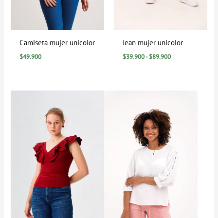
Camiseta mujer unicolor
Jean mujer unicolor
$
49.900
$
39.900
-
$
89.900
Rango
de
precios:
desde
$39.900
hasta
$79.900