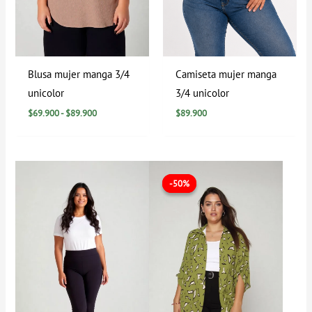
Blusa mujer manga 3/4
Camiseta mujer manga
unicolor
3/4 unicolor
$
69.900
-
$
89.900
$
89.900
Rango
El
El
de
precio
precio
-50%
-50%
precios:
original
actual
desde
era:
es:
$49.900
$99.900.
$49.900.
hasta
$69.900