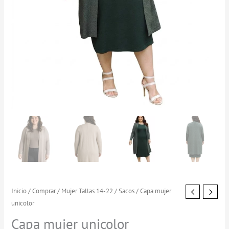
Capa
Inicio
/
Comprar
/
Mujer Tallas 14-22
/
Sacos
/ Capa mujer
unicolor
mujer
unicolor
Capa mujer unicolor