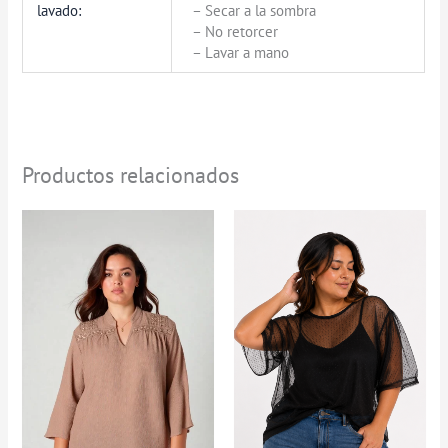
lavado:
– Secar a la sombra
– No retorcer
– Lavar a mano
Productos relacionados
Rango
de
precios:
desde
$69.900
hasta
$89.900